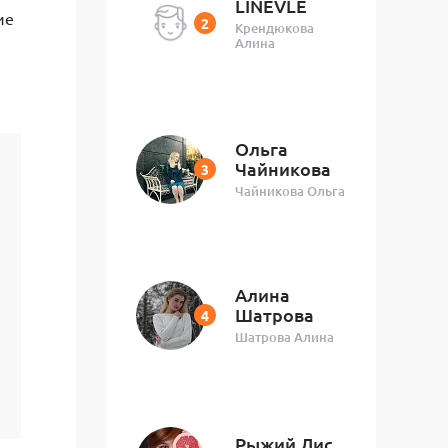
LINEVLE
ие
Крендюкова
Алина
Ольга
Чайникова
Чайникова Ольга
Алина
Шатрова
Шатрова Алина
Рыжий Лис