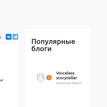
я
Популярные
блоги
Voiceless
storyteller
ия
Архипова Мария