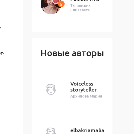
Тынянских
Елизавета
,
Новые авторы
т-
Voiceless
storyteller
Архипова Мария
elbakriamalia