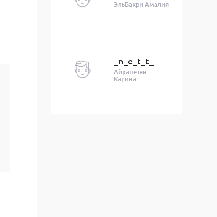
ЭльБакри Амалия
_n_e_t_t_
Айрапетян
Карина