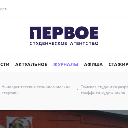
ость
СТИ
АКТУАЛЬНОЕ
ЖУРНАЛЫ
АФИША
СТАЖИ
Университетские технологические
Томская студентка раз
стартапы
граффити-художников