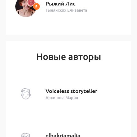
Рыжий Лис
Тынянских Елизавета
Новые авторы
Voiceless storyteller
Архипова Мария
elbakriamalia