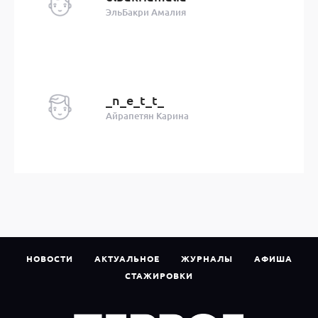
ЭльБакри Амалия
_n_e_t_t_
Айрапетян Карина
НОВОСТИ
АКТУАЛЬНОЕ
ЖУРНАЛЫ
АФИША
СТАЖИРОВКИ