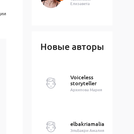
Елизавета
ции
Новые авторы
Voiceless
storyteller
Архипова Мария
elbakriamalia
ЭльБакри Амалия