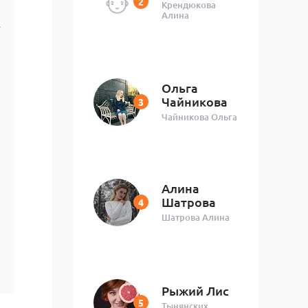
Крендюкова
Алина
у
Ольга
Чайникова
Чайникова Ольга
Алина
Шатрова
Шатрова Алина
Рыжий Лис
Тынянских