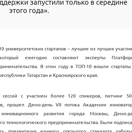
оддержки запустили только в середине
этого года».
 университетских стартапов – лучшие из лучших участн
 который ежегодно составляют эксперты Платфо
принимательства. В этом году в ТОП-10 вошли стартапы
республики Татарстан и Красноярского края.
 сессий с участием более 120 спикеров, питчинг 50
пов, прошел Демо-день VII потока Академии инновато
 инновационного развития города Москвы, Демо-д
го технологического предпринимательства. Были подпис
ась презентация единого открытого стандарта работ