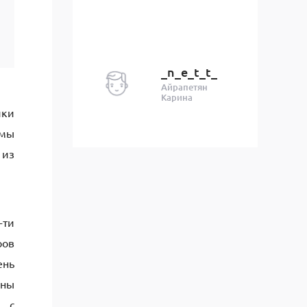
_n_e_t_t_
Айрапетян
Карина
ики
рмы
 из
-ти
ров
ень
аны
ы с