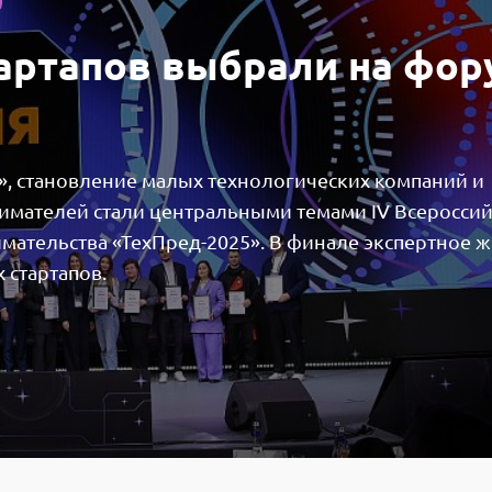
артапов выбрали на фор
, становление малых технологических компаний и
имателей стали центральными темами IV Всероссий
мательства «ТехПред-2025». В финале экспертное 
 стартапов.