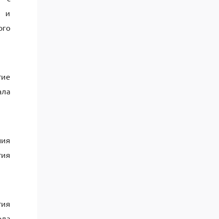
х и
ого
тие
ала
ния
тия
тия
ода