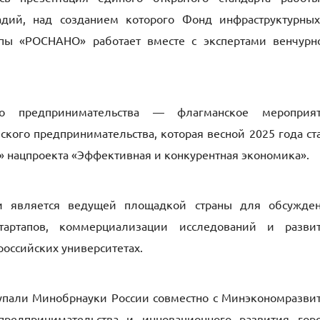
адий, над созданием которого Фонд инфраструктурны
пы «РОСНАНО» работает вместе с экспертами венчурн
ого предпринимательства — флагманское мероприя
кого предпринимательства, которая весной 2025 года ст
» нацпроекта «Эффективная и конкурентная экономика».
и является ведущей площадкой страны для обсужде
артапов, коммерциализации исследований и разви
российских университетах.
упали Минобрнауки России совместно с Минэкономразви
предпринимательства и инновационного развития гор