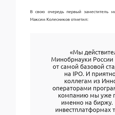
В свою очередь первый заместитель м
Максим Колесников отметил:
«Мы действител
Минобрнауки России
от самой базовой ст
на IPO. И приятн
коллегам из Инно
операторами програм
компанию мы уже п
именно на биржу.
инвестплатформах т