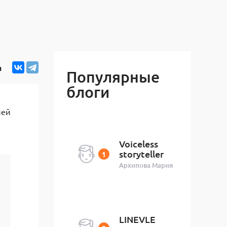
я
Популярные
блоги
лей
Voiceless
storyteller
Архипова Мария
LINEVLE