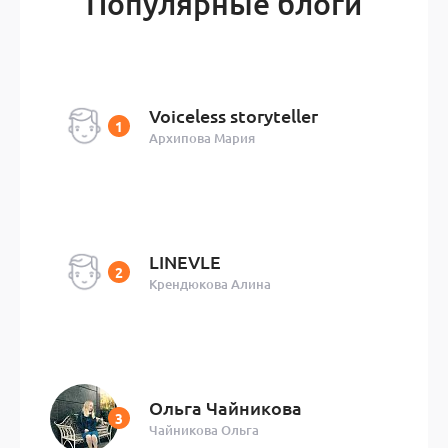
Популярные блоги
Voiceless storyteller
Архипова Мария
LINEVLE
Крендюкова Алина
Ольга Чайникова
Чайникова Ольга