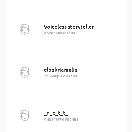
Voiceless storyteller
Архипова Мария
elbakriamalia
ЭльБакри Амалия
_n_e_t_t_
Айрапетян Карина