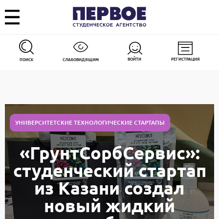
ВОЙТИ
РЕГИСТРАЦИЯ
ПОИСК
СЛАБОВИДЯЩИМ
УНИВЕРСИТЕТСКИЕ ТЕХНОЛОГИЧЕСКИЕ СТАРТАПЫ
«ГрунтСорбСервис»:
студенческий стартап
из Казани создал
новый жидкий