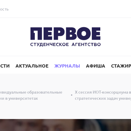
ость
СТИ
АКТУАЛЬНОЕ
ЖУРНАЛЫ
АФИША
СТАЖИ
ивидуальные образовательные
X сессия ИОТ-консорциума 
ии в университетах
стратегических задач унив