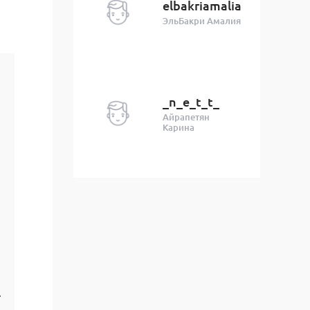
elbakriamalia
ЭльБакри Амалия
_n_e_t_t_
Айрапетян
Карина
т