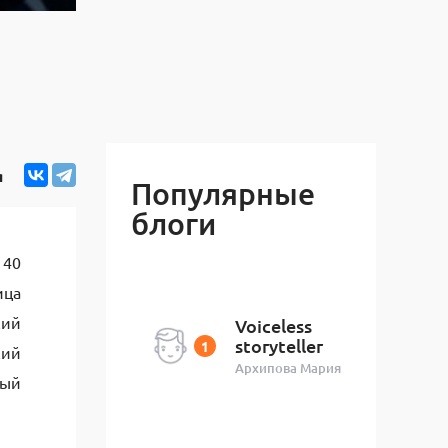
я
Популярные
блоги
 40
ица
кий
Voiceless
storyteller
кий
Архипова Мария
ный