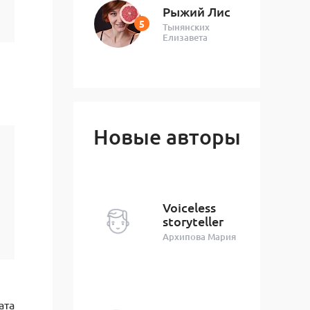
Рыжий Лис
Тынянских
Елизавета
Новые авторы
Voiceless
.
storyteller
Архипова Мария
ата