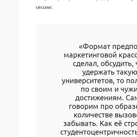
сессии:
«Формат предпол
маркетинговой красо
сделал, обсудить,
удержать таку
университетов, то п
по своим и чуж
достижениям. Са
говорим про образ
количестве вызов
забывать. Как её стр
студентоцентричность,