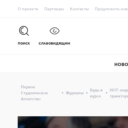
О проекте
Партнеры
Контакты
Предложить нов
ПОИСК
СЛАБОВИДЯЩИМ
НОВО
Первое
Будь в
ИОТ: инд
Студенческое
Журналы
курсе
траектор
Агентство