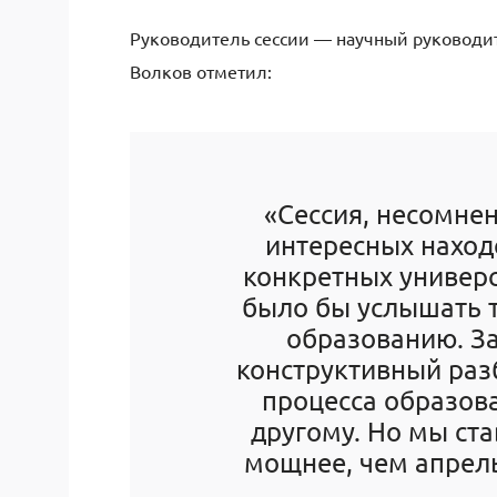
Руководитель сессии — научный руковод
Волков отметил:
«Сессия, несомне
интересных находо
конкретных универс
было бы услышать 
образованию. За
конструктивный раз
процесса образова
другому. Но мы ста
мощнее, чем апрельс