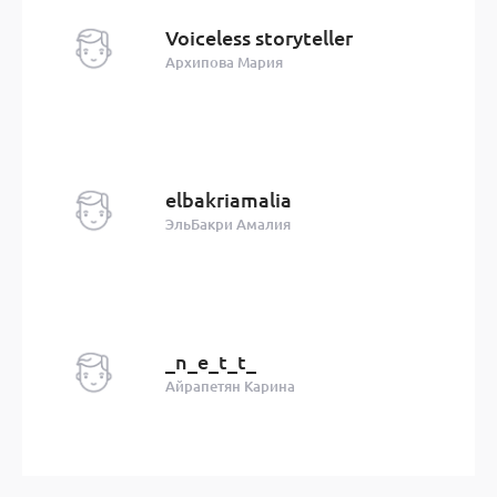
Voiceless storyteller
Архипова Мария
elbakriamalia
ЭльБакри Амалия
_n_e_t_t_
Айрапетян Карина