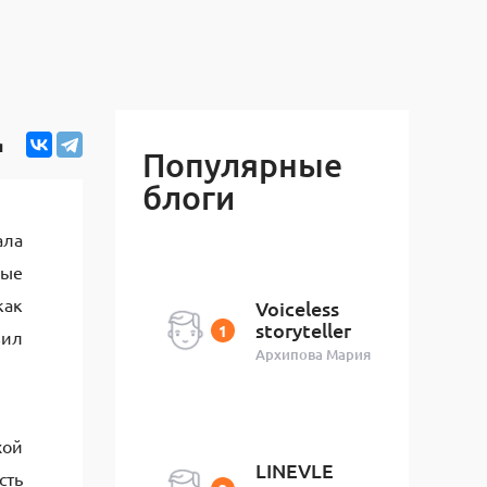
я
Популярные
блоги
ала
ные
как
Voiceless
storyteller
вил
Архипова Мария
хой
LINEVLE
сть