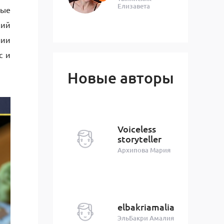
Елизавета
ные
кий
нии
с и
Новые авторы
Voiceless
storyteller
Архипова Мария
elbakriamalia
ЭльБакри Амалия