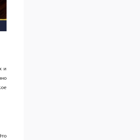
х и
нно
кое
Это