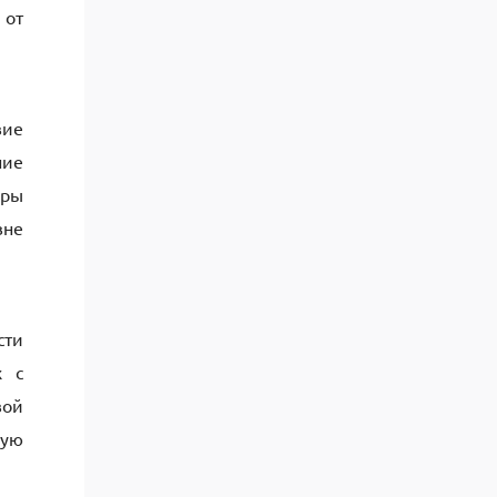
 от
вие
ние
оры
вне
сти
х с
вой
ную