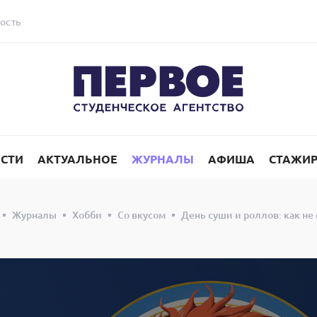
ость
СТИ
АКТУАЛЬНОЕ
ЖУРНАЛЫ
АФИША
СТАЖИ
Журналы
Хобби
Со вкусом
День суши и роллов: как не