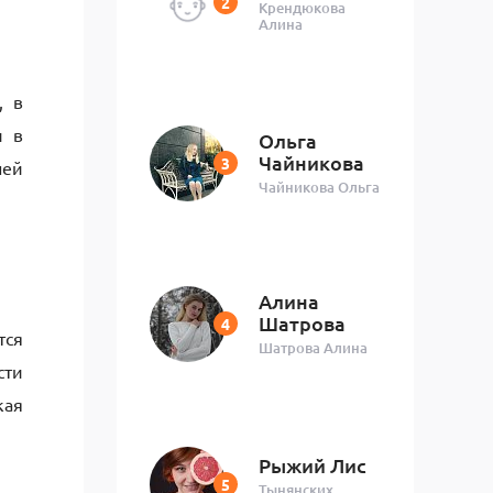
Крендюкова
Алина
, в
и в
Ольга
Чайникова
ней
Чайникова Ольга
Алина
Шатрова
тся
Шатрова Алина
сти
кая
Рыжий Лис
Тынянских