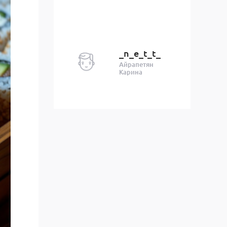
_n_e_t_t_
Айрапетян
Карина