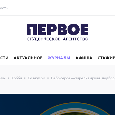
ость
СТИ
АКТУАЛЬНОЕ
ЖУРНАЛЫ
АФИША
СТАЖИ
алы
Хобби
Со вкусом
Небо серое — тарелка яркая: подбор