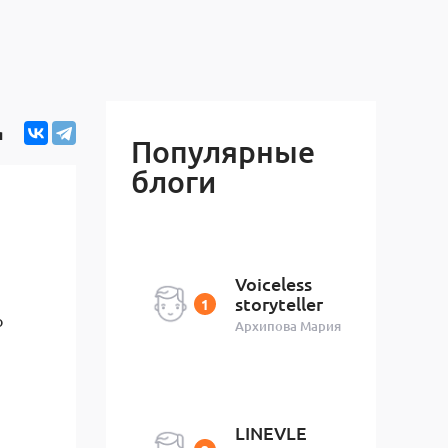
я
Популярные
блоги
Voiceless
storyteller
о
Архипова Мария
LINEVLE