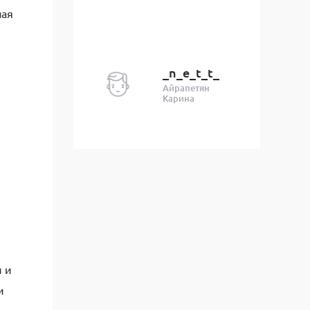
ная
_n_e_t_t_
Айрапетян
Карина
и и
и