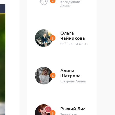
Крендюкова
Алина
Ольга
Чайникова
Чайникова Ольга
Алина
Шатрова
Шатрова Алина
Рыжий Лис
Тынянских