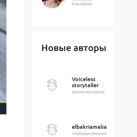
Елизавета
Новые авторы
Voiceless
storyteller
Архипова Мария
elbakriamalia
ЭльБакри Амалия