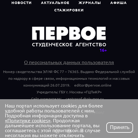
НОВОСТИ
АКТУАЛЬНОЕ
ЖУРНАЛЫ
АФИША
СТАЖИРОВКИ
О персональных данных пользователя
Номер свидетельства ЭЛ № ФС 77 – 76365. Выдано Федеральной службой
по надзору в сфере связи, информационных технологий и массовых
коммуникаций 26.07.2019.
editor@pervoe.online
Учредитель: ГБУ г. Москвы «ГЦПиКР»
Сайт учредителя:
centrprof.dtoiv.mos.ru
Наш портал использует cookies для более
Обращения граждан учредителю:
удобной работы пользователей с ним.
centrprof.dtoiv.mos.ru/public_reception/
Подробная информация доступна в
«Политике cookies»
. Продолжая
дальнейшее использование портала, вы
Принять
соглашаетесь с этой политикой. В случае
несогласия вы можете отключить