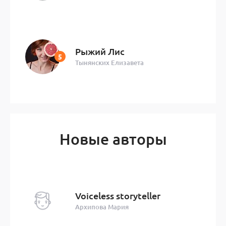
Рыжий Лис
Тынянских Елизавета
Новые авторы
Voiceless storyteller
Архипова Мария