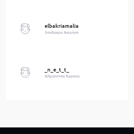
elbakriamalia
ЭльБакри Амалия
_n_e_t_t_
Айрапетян Карина