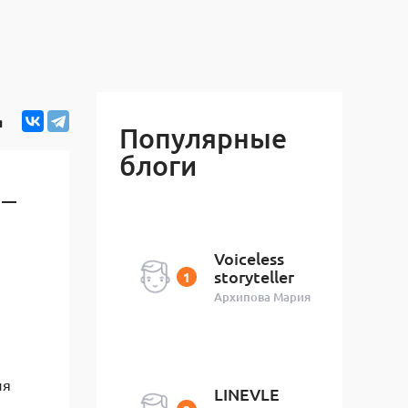
я
Популярные
блоги
» —
Voiceless
storyteller
Архипова Мария
ия
LINEVLE