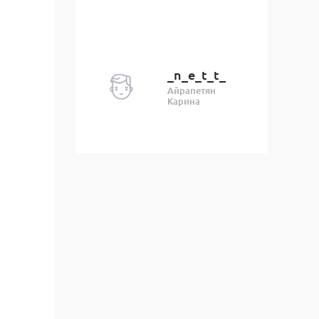
_n_e_t_t_
Айрапетян
Карина