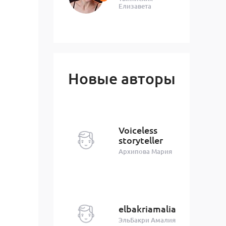
Елизавета
Новые авторы
Voiceless
storyteller
Архипова Мария
elbakriamalia
ЭльБакри Амалия