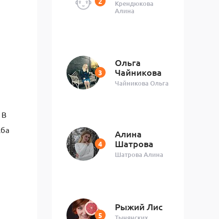
Крендюкова
Алина
Ольга
Чайникова
Чайникова Ольга
 В
жба
Алина
Шатрова
Шатрова Алина
Рыжий Лис
Тынянских