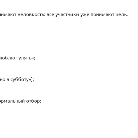
нимают неловкость: все участники уже понимают цель.
люблю гулять»;
о в субботу»);
ормальный отбор;