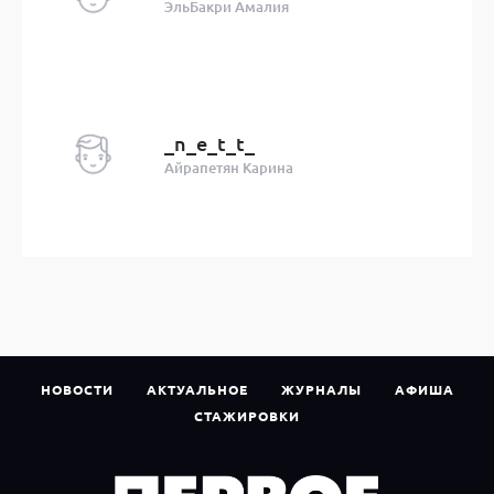
ЭльБакри Амалия
_n_e_t_t_
Айрапетян Карина
НОВОСТИ
АКТУАЛЬНОЕ
ЖУРНАЛЫ
АФИША
СТАЖИРОВКИ