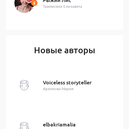
Тынянских Елизавета
Новые авторы
Voiceless storyteller
Архипова Мария
elbakriamalia