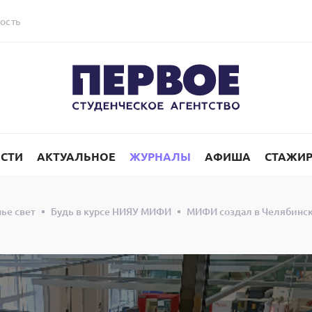
ость
СТИ
АКТУАЛЬНОЕ
ЖУРНАЛЫ
АФИША
СТАЖИ
ье свет
Будь в курсе НИЯУ МИФИ
МИФИ создал в Челябинск