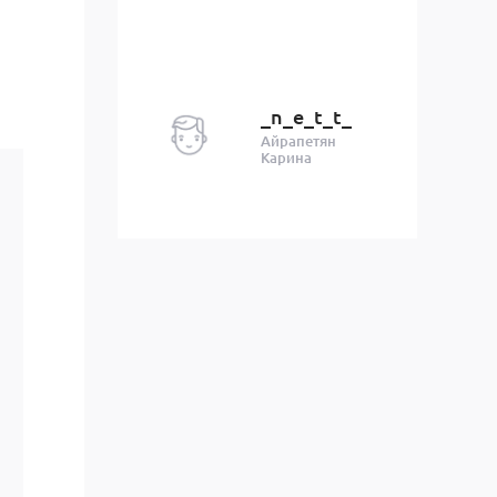
_n_e_t_t_
Айрапетян
Карина