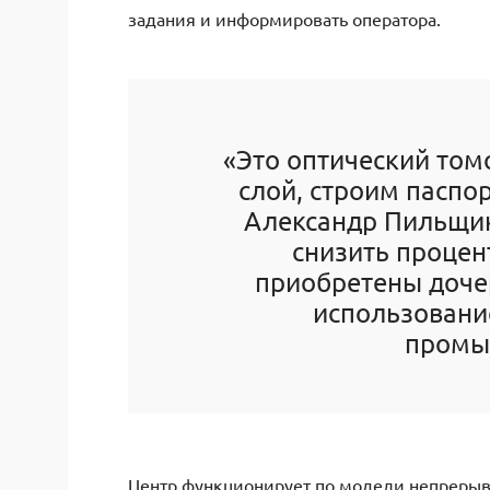
задания и информировать оператора.
«Это оптический то
слой, строим паспо
Александр Пильщик
снизить процен
приобретены дочер
использовани
промы
Центр функционирует по модели непрерыв