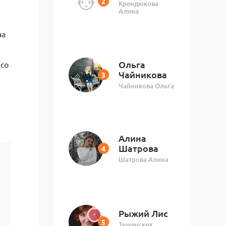
Крендюкова
Алина
на
Ольга
 со
Чайникова
Чайникова Ольга
Алина
Шатрова
Шатрова Алина
Рыжий Лис
Тынянских