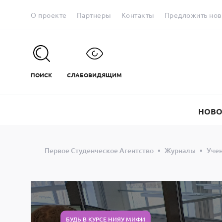
О проекте
Партнеры
Контакты
Предложить нов
ПОИСК
СЛАБОВИДЯЩИМ
НОВО
Первое Студенческое Агентство
Журналы
Учен
БУДЬ В КУРСЕ НИЯУ МИФИ