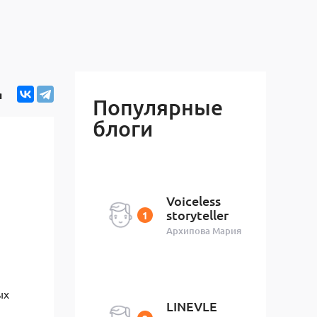
я
Популярные
блоги
Voiceless
storyteller
Архипова Мария
ых
LINEVLE