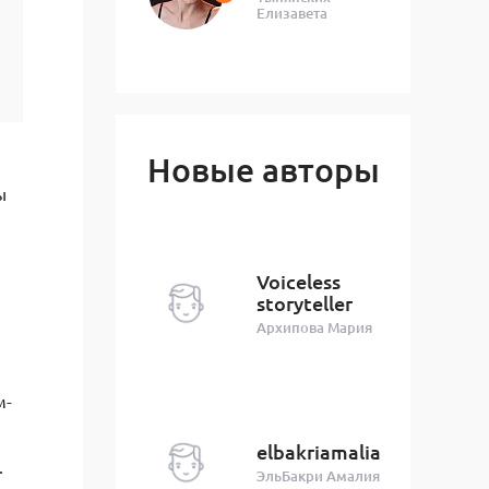
Елизавета
Новые авторы
ы
Voiceless
storyteller
Архипова Мария
м-
elbakriamalia
.
ЭльБакри Амалия