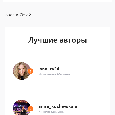
Новости СМИ2
Лучшие авторы
lana_tv24
Исмаилова Милана
anna_koshevskaia
Кошевская Анна