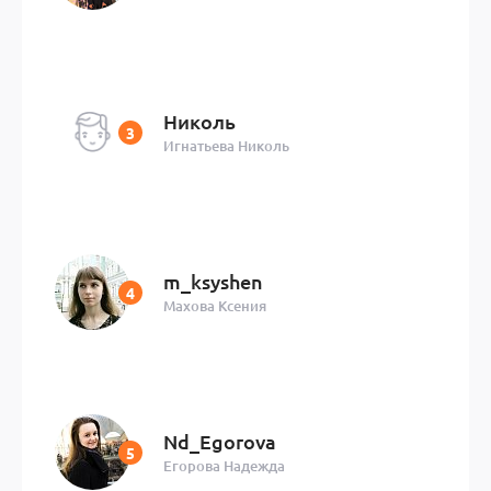
Николь
Игнатьева Николь
m_ksyshen
Махова Ксения
Nd_Egorova
Егорова Надежда