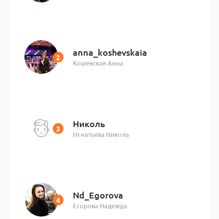
anna_koshevskaia
Кошевская Анна
Николь
Игнатьева Николь
Nd_Egorova
Егорова Надежда