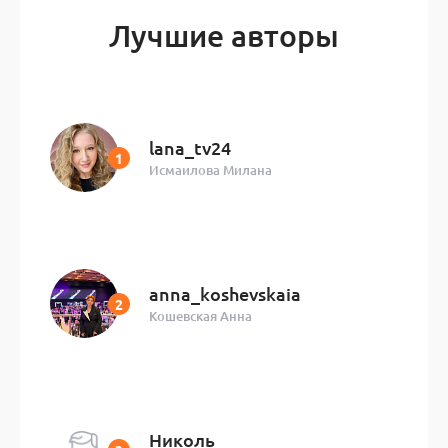
Лучшие авторы
lana_tv24
Исмаилова Милана
anna_koshevskaia
Кошевская Анна
Николь