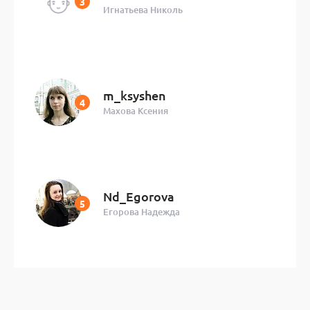
Игнатьева Николь
m_ksyshen
Махова Ксения
Nd_Egorova
Егорова Надежда