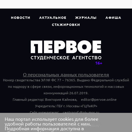
НОВОСТИ
АКТУАЛЬНОЕ
ЖУРНАЛЫ
АФИША
СТАЖИРОВКИ
О персональных данных пользователя
Номер свидетельства ЭЛ № ФС 77 – 76365. Выдано Федеральной службой
по надзору в сфере связи, информационных технологий и массовых
коммуникаций 26.07.2019.
Главный редактор: Виктория Кайнова,
editor@pervoe.online
Учредитель: ГБУ г. Москвы «ГЦПиКР»
Сайт учредителя:
centrprof.dtoiv.mos.ru
Наш портал использует cookies для более
Обращения граждан учредителю:
удобной работы пользователей с ним.
centrprof.dtoiv.mos.ru/public_reception/
Подробная информация доступна в