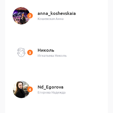
anna_koshevskaia
Кошевская Анна
Николь
Игнатьева Николь
Nd_Egorova
Егорова Надежда