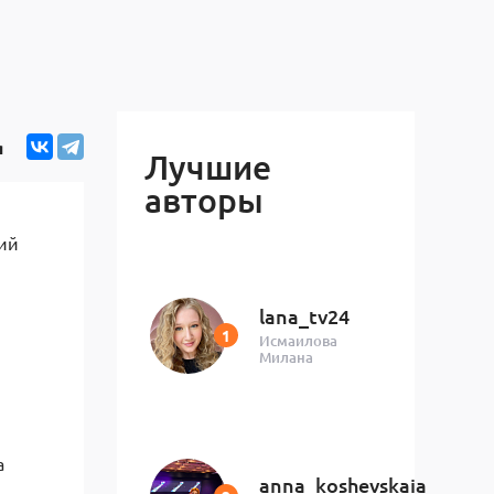
я
Лучшие
авторы
ий
lana_tv24
Исмаилова
Милана
а
anna_koshevskaia