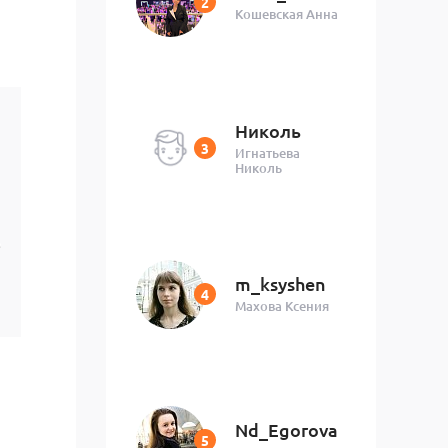
Кошевская Анна
Николь
Игнатьева
Николь
е
m_ksyshen
Махова Ксения
Nd_Egorova