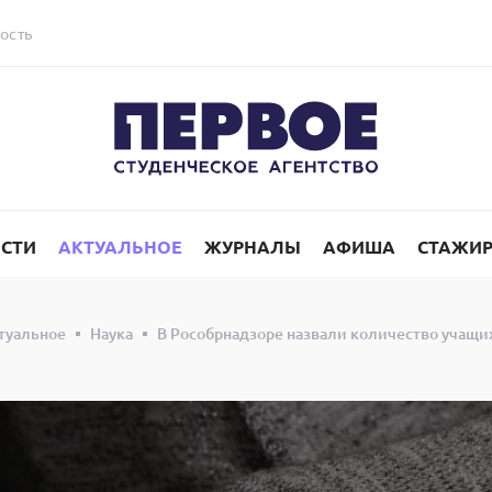
ость
СТИ
АКТУАЛЬНОЕ
ЖУРНАЛЫ
АФИША
СТАЖИ
туальное
Наука
В Рособрнадзоре назвали количество учащи