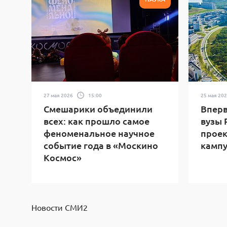
27 мая 2026
15:00
25 мая 20
Смешарики объединили
Вперв
всех: как прошло самое
вузы 
феноменальное научное
прое
событие года в «Москино
камп
Космос»
Новости СМИ2