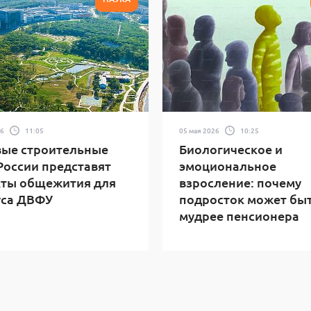
26
11:05
05 мая 2026
10:25
ые строительные
Биологическое и
России представят
эмоциональное
кты общежития для
взросление: почему
уса ДВФУ
подросток может бы
мудрее пенсионера