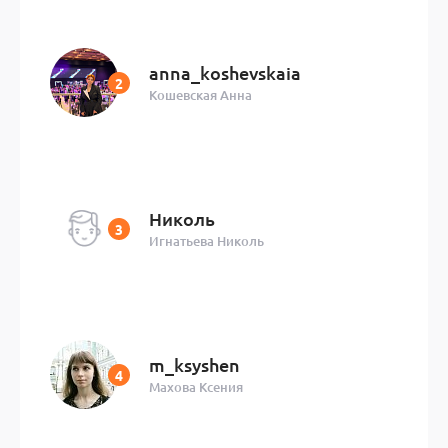
anna_koshevskaia
Кошевская Анна
Николь
Игнатьева Николь
m_ksyshen
Махова Ксения