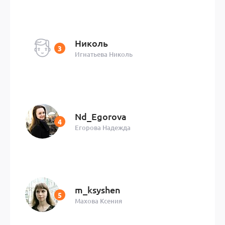
Николь
Игнатьева Николь
Nd_Egorova
Егорова Надежда
m_ksyshen
Махова Ксения