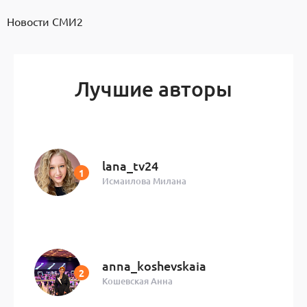
Новости СМИ2
Лучшие авторы
lana_tv24
Исмаилова Милана
anna_koshevskaia
Кошевская Анна