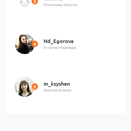
Игнатьева Николь
Nd_Egorova
Егорова Надежда
m_ksyshen
Махова Ксения