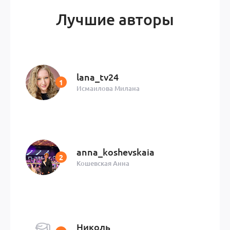
Лучшие авторы
lana_tv24
Исмаилова Милана
anna_koshevskaia
Кошевская Анна
Николь