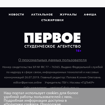
НОВОСТИ
АКТУАЛЬНОЕ
ЖУРНАЛЫ
АФИША
СТАЖИРОВКИ
О персональных данных пользователя
Номер свидетельства ЭЛ № ФС 77 – 76365. Выдано Федеральной службой
по надзору в сфере связи, информационных технологий и массовых
коммуникаций 26.07.2019. Главный редактор: Попова Ксения Олеговна.
editor@pervoe.online
Учредитель: ГБУ г. Москвы «ГЦПиКР»
Сайт учредителя:
centrprof.dtoiv.mos.ru
Наш портал использует cookies для более
Обращения граждан учредителю:
удобной работы пользователей с ним.
centrprof.dtoiv.mos.ru/public_reception/
Подробная информация доступна в
«Политике cookies»
. Продолжая