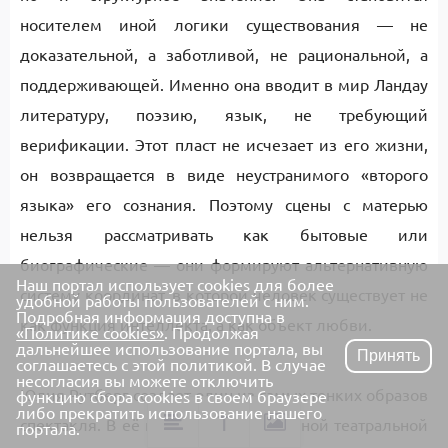
носителем иной логики существования — не
доказательной, а заботливой, не рациональной, а
поддерживающей. Именно она вводит в мир Ландау
литературу, поэзию, язык, не требующий
верификации. Этот пласт не исчезает из его жизни,
он возвращается в виде неустранимого «второго
языка» его сознания. Поэтому сцены с матерью
нельзя рассматривать как бытовые или
биографические — они формируют альтернативную
Наш портал использует cookies для более
систему координат, в которой человек существует не
удобной работы пользователей с ним.
Подробная информация доступна в
как функция интеллекта, а как объект любви.
«Политике cookies»
. Продолжая
дальнейшее использование портала, вы
Принять
соглашаетесь с этой политикой. В случае
несогласия вы можете отключить
Юлия Рутберг создает один из самых тонких образов
функцию сбора cookies в своем браузере
либо прекратить использование нашего
Т
спектакля. В её героине нет привычной театральной
портала.