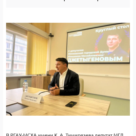
В РГАУ-МСХА имени К. А. Тимирязева депутат МГД