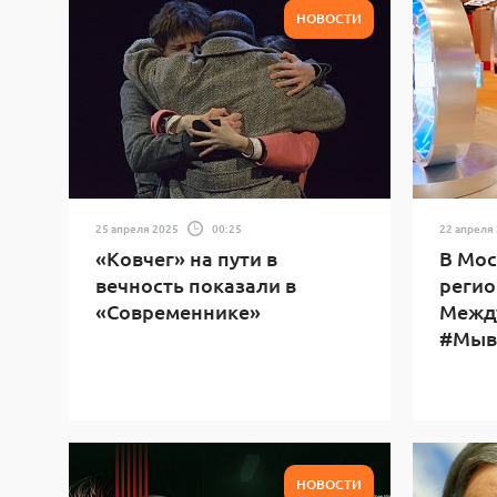
НОВОСТИ
25 апреля 2025
00:25
22 апреля
«Ковчег» на пути в
В Мос
вечность показали в
регио
«Современнике»
Межд
#Мыв
НОВОСТИ