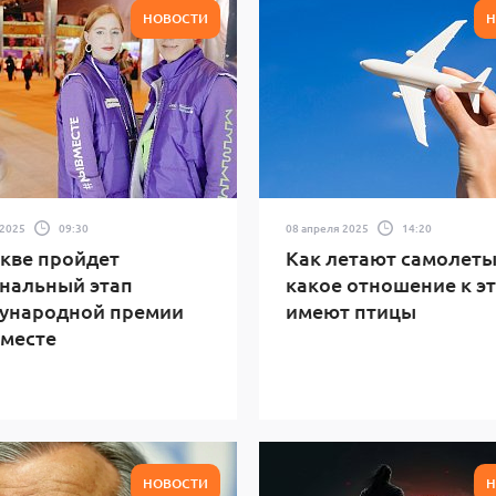
НОВОСТИ
Н
 2025
09:30
08 апреля 2025
14:20
кве пройдет
Как летают самолеты
нальный этап
какое отношение к э
ународной премии
имеют птицы
месте
НОВОСТИ
Н