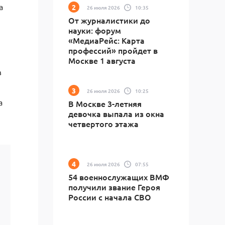
а
26 июля 2026
10:35
От журналистики до
науки: форум
«МедиаРейс: Карта
профессий» пройдет в
Москве 1 августа
в
26 июля 2026
10:25
а
В Москве 3-летняя
девочка выпала из окна
четвертого этажа
26 июля 2026
07:55
54 военнослужащих ВМФ
получили звание Героя
России с начала СВО