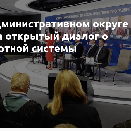
дминистративном округе
я открытый диалог о
ртной системы