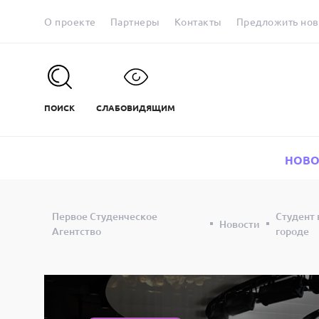
О проекте
Партнеры
Контакты
Предложить нов
ПОИСК
СЛАБОВИДЯЩИМ
НОВО
Первое Студенческое
Студент 
Новости
Агентство
городе