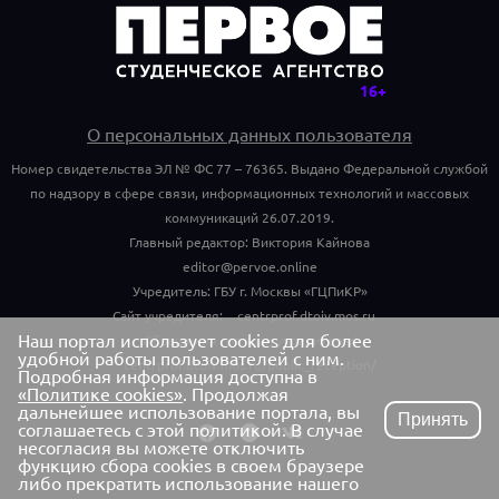
О персональных данных пользователя
Номер свидетельства ЭЛ № ФС 77 – 76365. Выдано Федеральной службой
по надзору в сфере связи, информационных технологий и массовых
коммуникаций 26.07.2019.
Главный редактор: Виктория Кайнова
editor@pervoe.online
Учредитель: ГБУ г. Москвы «ГЦПиКР»
Сайт учредителя:
centrprof.dtoiv.mos.ru
Наш портал использует cookies для более
Обращения граждан учредителю:
удобной работы пользователей с ним.
centrprof.dtoiv.mos.ru/public_reception/
Подробная информация доступна в
«Политике cookies»
. Продолжая
дальнейшее использование портала, вы
Принять
соглашаетесь с этой политикой. В случае
несогласия вы можете отключить
функцию сбора cookies в своем браузере
либо прекратить использование нашего