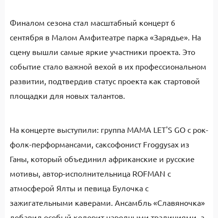
Финалом сезона стал масштабный концерт 6
сентября в Малом Амфитеатре парка «Зарядье». На
сцену вышли самые яркие участники проекта. Это
событие стало важной вехой в их профессиональном
развитии, подтвердив статус проекта как стартовой
площадки для новых талантов.
На концерте выступили: группа MAMA LET'S GO с рок-
фолк-перформансами, саксофонист Froggysax из
Ганы, который объединил африканские и русские
мотивы, автор-исполнительница ROFMAN с
атмосферой Ялты и певица Булочка с
зажигательными каверами. Ансамбль «Славяночка»
добавил особый колорит народными традициями, а