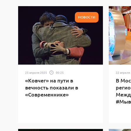
НОВОСТИ
25 апреля 2025
00:25
22 апреля
«Ковчег» на пути в
В Мос
вечность показали в
регио
«Современнике»
Межд
#Мыв