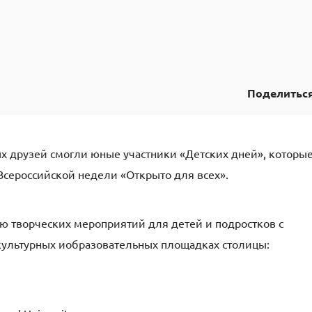
Поделитьс
х друзей
смогли
юные
участники «Детских дней», которы
Всероссийской недели «Открыто для всех».
ию творческих
мероприятий
для д
етей и
подростков с
культурных и
образовательных площадках столицы
: