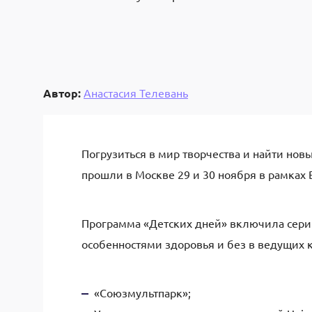
Автор:
Анастасия Телевань
Погрузиться
в мир творчества и
найти новы
прошли в Москве 29
и
30 ноября в рамках 
Программа
«Детских дней»
включ
и
ла сер
особенностями здоровья и без
в ведущих 
«
Союзмультпарк
»;