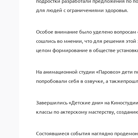
подростки
разработали предложения по по
для людей с ограничениями здоровья.
Особое внимание
было уделено
вопросам 
сошлись во мнении, что д
ля решения этой 
целом формирование в обществе установк
На анимационной студии
«Паровоз»
дети п
попробовали себя в озвучке
, а также
прошл
Завершились «Детские дни» на
Киностудии
класс
ы
по актерскому мастерству, создани
Состоявшиеся события
наглядно продемон