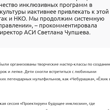
чество инклюзивных программ в
культуры и
активнее привлекать к этой
 так и НКО. Мы продолжим системную
аправлении
»,
–
прокомментировала
директор
АСИ
Светлана Чупшева
.
были организованы творческие мастер-классы по создани
рок и лепке. Дети смогли встретиться с любимыми
таких легендарных мультфильмов
,
как «Чебурашка», «Ёжик 
к
ая
сесси
я
«Проектируем будущее инклюзии», где