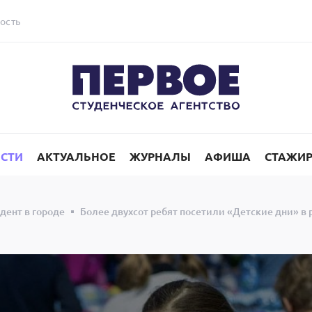
ость
СТИ
АКТУАЛЬНОЕ
ЖУРНАЛЫ
АФИША
СТАЖИ
дент в городе
Более двухсот ребят посетили «Детские дни» в