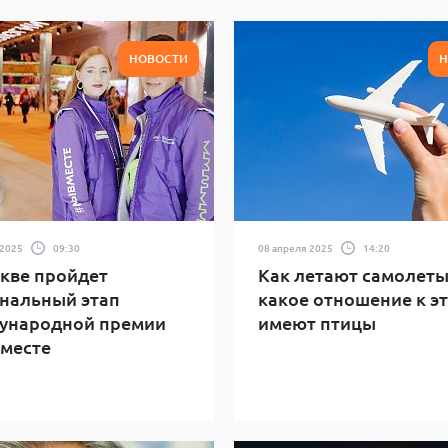
НОВОСТИ
Н
 2025
09:30
08 апреля 2025
14:20
кве пройдет
Как летают самолеты
нальный этап
какое отношение к э
ународной премии
имеют птицы
месте