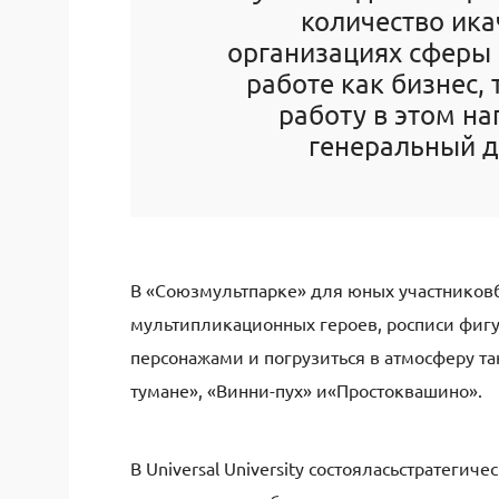
количество и
ка
организациях сферы 
работе как бизнес,
работу в этом н
генеральный 
В
«
Союзмультпарке
»
для юных участников
мультипликационных героев, росписи фигу
персонажами и
погрузиться в атмосферу 
тумане», «Винни-пух»
и
«Простоквашино».
В
Universal University
состоялась
стратегичес