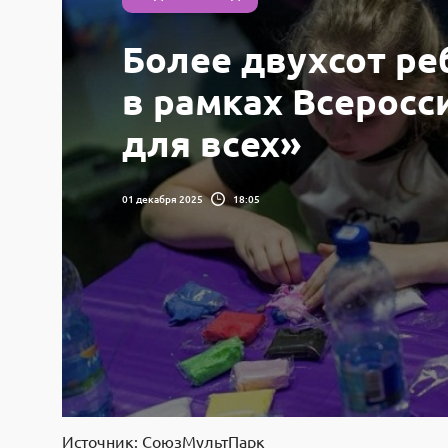
Более двухсот ре
в рамках Всеросс
для всех»
01 декабря 2025
18:05
Источник: СоюзМультПарк