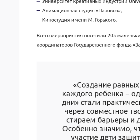
Университет
креативных индустрий Univer
Анимационная
студи
я
«Паровоз»;
Киностуди
я
имени М. Горького.
Всего мероприятия
посетили
205
маленьки
координаторов Государственного фонда «З
«
Создание равных
каждого ребенка – од
дни» стали практич
через совместное тв
стираем барьеры и д
Особенно значимо, чт
участие дети защи