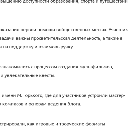
вышению доступности образования, спорта и путешествий
оказания первой помощи в
общественных местах.
Участни
задачи важны просветительская деятельность
,
а также в
и на поддержку и взаимовыручку.
ознакомились с процессом создания мультфильмов,
и увлекательные квесты.
 имени М. Горького
, где
для
участник
ов устроили
мастер-
ю комиксов и основам
ведения блога
.
стрировали, как игровые и творческие форматы