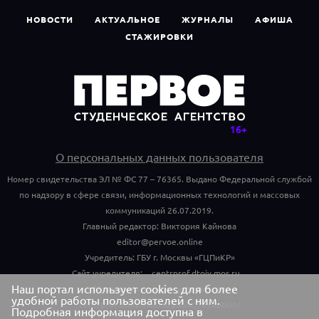
НОВОСТИ
АКТУАЛЬНОЕ
ЖУРНАЛЫ
АФИША
СТАЖИРОВКИ
О персональных данных пользователя
Номер свидетельства ЭЛ № ФС 77 – 76365. Выдано Федеральной службой
по надзору в сфере связи, информационных технологий и массовых
коммуникаций 26.07.2019.
Главный редактор: Виктория Кайнова
editor@pervoe.online
Учредитель: ГБУ г. Москвы «ГЦПиКР»
Сайт учредителя:
centrprof.dtoiv.mos.ru
Наш портал использует cookies для более
Обращения граждан учредителю:
удобной работы пользователей с ним.
centrprof.dtoiv.mos.ru/public_reception/
Подробная информация доступна в