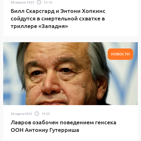
08 апреля 2025
12:10
Билл Скарсгард и Энтони Хопкинс
сойдутся в смертельной схватке в
триллере «Западня»
НОВОСТИ
30 марта 2025
19:55
Лавров озабочен поведением генсека
ООН Антониу Гутерриша