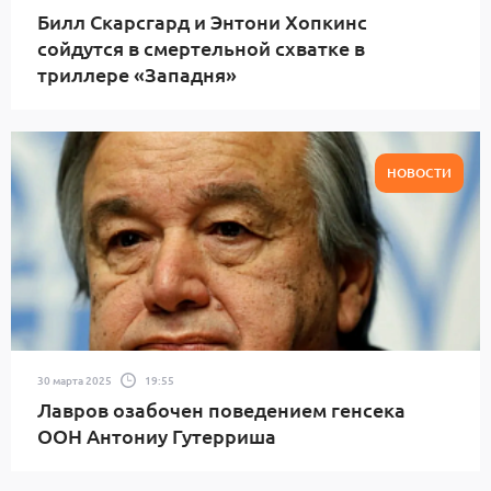
Билл Скарсгард и Энтони Хопкинс
сойдутся в смертельной схватке в
триллере «Западня»
НОВОСТИ
30 марта 2025
19:55
Лавров озабочен поведением генсека
ООН Антониу Гутерриша