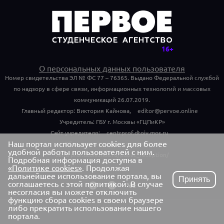
О персональных данных пользователя
Номер свидетельства ЭЛ № ФС 77 – 76365. Выдано Федеральной службой
по надзору в сфере связи, информационных технологий и массовых
коммуникаций 26.07.2019.
Главный редактор: Виктория Кайнова,
editor@pervoe.online
Учредитель: ГБУ г. Москвы «ГЦПиКР»
Сайт учредителя:
centrprof.dtoiv.mos.ru
Наш портал использует cookies для более
Обращения граждан учредителю:
удобной работы пользователей с ним.
centrprof.dtoiv.mos.ru/public_reception/
Подробная информация доступна в
«Политике cookies»
. Продолжая
дальнейшее использование портала, вы
Принять
соглашаетесь с этой политикой. В случае
несогласия вы можете отключить
функцию сбора cookies в своем браузере
либо прекратить использование нашего
портала.