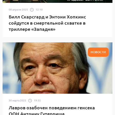
08 апреля 2025
12:10
Билл Скарсгард и Энтони Хопкинс
сойдутся в смертельной схватке в
триллере «Западня»
НОВОСТИ
30 марта 2025
19:55
Лавров озабочен поведением генсека
ООН Антониу Гутерриша