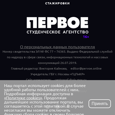
СТАЖИРОВКИ
О персональных данных пользователя
Номер свидетельства ЭЛ № ФС 77 – 76365. Выдано Федеральной службой
по надзору в сфере связи, информационных технологий и массовых
коммуникаций 26.07.2019.
Главный редактор: Виктория Кайнова,
editor@pervoe.online
Учредитель: ГБУ г. Москвы «ГЦПиКР»
Сайт учредителя:
centrprof.dtoiv.mos.ru
Наш портал использует cookies для более
Обращения граждан учредителю:
удобной работы пользователей с ним.
centrprof.dtoiv.mos.ru/public_reception/
Подробная информация доступна в
«Политике cookies»
. Продолжая
дальнейшее использование портала, вы
Принять
соглашаетесь с этой политикой. В случае
несогласия вы можете отключить
функцию сбора cookies в своем браузере