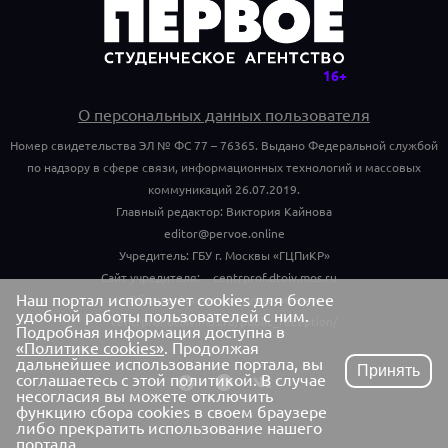
О персональных данных пользователя
Номер свидетельства ЭЛ № ФС 77 – 76365. Выдано Федеральной службой
по надзору в сфере связи, информационных технологий и массовых
коммуникаций 26.07.2019.
Главный редактор: Виктория Кайнова
editor@pervoe.online
Учредитель: ГБУ г. Москвы «ГЦПиКР»
Сайт учредителя:
centrprof.dtoiv.mos.ru
Наш портал использует cookies для более
Обращения граждан учредителю:
удобной работы пользователей с ним.
centrprof.dtoiv.mos.ru/public_reception/
Подробная информация доступна в
«Политике cookies»
. Продолжая
дальнейшее использование портала, вы
Принять
соглашаетесь с этой политикой. В случае
несогласия вы можете отключить
функцию сбора cookies в своем браузере
либо прекратить использование нашего
портала.