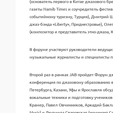
(основатель первого в Китае джазового бр
газеты Namib Times и соучредитель фестив
событийному туризму, Турция), Дмитрий 
джаз-бэнда «Liberty», Приднестровье), Ол
(композитор и представитель этно-джаза, 
В форуме участвуют руководители ведущи
музыкальные журналисты и специалисты п
Второй раз в рамках JAB пройдет Форум д
конференция по джазовому образованию в 
Петербурга, Казани, Уфы и Ярославля обсу
вокальные техники и подготовку учеников
Крамер, Павел Овчинников, Аркадий Баклаг
Music) и Людмила Сваровская (номинант G