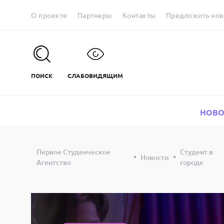
О проекте
Партнеры
Контакты
Предложить нов
ПОИСК
СЛАБОВИДЯЩИМ
НОВО
Первое Студенческое
Студент в
Новости
Агентство
городе