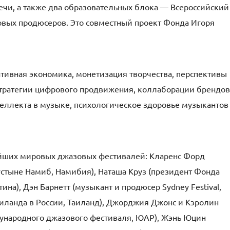
ечи, а также два образовательных блока — Всероссийский
вых продюсеров. Это совместный проект Фонда Игоря
тивная экономика, монетизация творчества, перспективы
стратегии цифрового продвижения, коллаборации брендов
теллекта в музыке, психологическое здоровье музыкантов
йших мировых джазовых фестивалей: Кларенс Форд
стыне Намиб, Намибия), Наташа Круз (президент Фонда
на), Дэн Барнетт (музыкант и продюсер Sydney Festival,
Таиланда в России, Таиланд), Джорджия Джонс и Кэролин
ународного джазового фестиваля, ЮАР), Жэнь Юцин