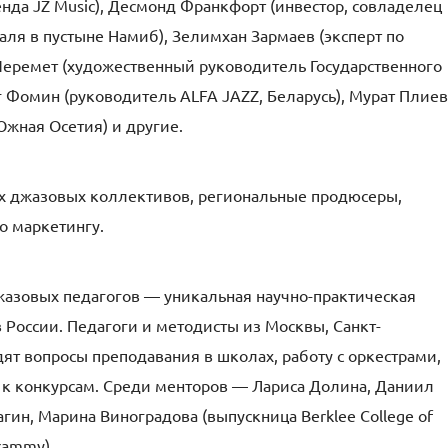
енда JZ Music), Десмонд Франкфорт (инвестор, совладелец
аля в пустыне Намиб), Зелимхан Зармаев (эксперт по
Шеремет (художественный руководитель Государственного
ег Фомин (руководитель ALFA JAZZ, Беларусь), Мурат Плиев
Южная Осетия) и другие.
х джазовых коллективов, региональные продюсеры,
о маркетингу.
жазовых педагогов — уникальная научно-практическая
России. Педагоги и методисты из Москвы, Санкт-
дят вопросы преподавания в школах, работу с оркестрами,
 к конкурсам. Среди менторов — Лариса Долина, Даниил
ин, Марина Виноградова (выпускница Berklee College of
rammy).