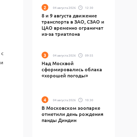
04 августа 2026
12:30
8 и 9 августа движение
транспорта в ЗАО, СЗАО и
ЦАО временно ограничат
из-за триатлона
 с
04 августа 2026
09:55
 и
Над Москвой
сформировались облака
«хорошей погоды»
04 августа 2026
10:30
В Московском зоопарке
отметили день рождения
панды Диндин