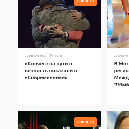
НОВОСТИ
25 апреля 2025
00:25
22 апреля
«Ковчег» на пути в
В Мос
вечность показали в
регио
«Современнике»
Межд
#Мыв
НОВОСТИ