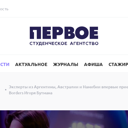
ость
СТИ
АКТУАЛЬНОЕ
ЖУРНАЛЫ
АФИША
СТАЖИ
Эксперты из Аргентины, Австралии и Намибии впервые прие
Borders Игоря Бутмана