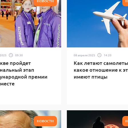
НОВОСТИ
Н
 2025
09:30
08 апреля 2025
14:20
кве пройдет
Как летают самолеты
нальный этап
какое отношение к э
ународной премии
имеют птицы
месте
НОВОСТИ
Н