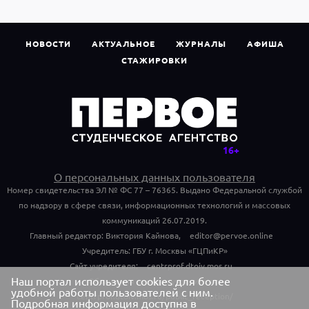
НОВОСТИ
АКТУАЛЬНОЕ
ЖУРНАЛЫ
АФИША
СТАЖИРОВКИ
О персональных данных пользователя
Номер свидетельства ЭЛ № ФС 77 – 76365. Выдано Федеральной службой
по надзору в сфере связи, информационных технологий и массовых
коммуникаций 26.07.2019.
Главный редактор: Виктория Кайнова,
editor@pervoe.online
Учредитель: ГБУ г. Москвы «ГЦПиКР»
Сайт учредителя:
centrprof.dtoiv.mos.ru
Наш портал использует cookies для более
Обращения граждан учредителю:
удобной работы пользователей с ним.
centrprof.dtoiv.mos.ru/public_reception/
Подробная информация доступна в