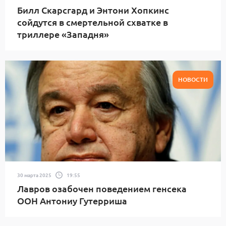
Билл Скарсгард и Энтони Хопкинс
сойдутся в смертельной схватке в
триллере «Западня»
НОВОСТИ
30 марта 2025
19:55
Лавров озабочен поведением генсека
ООН Антониу Гутерриша