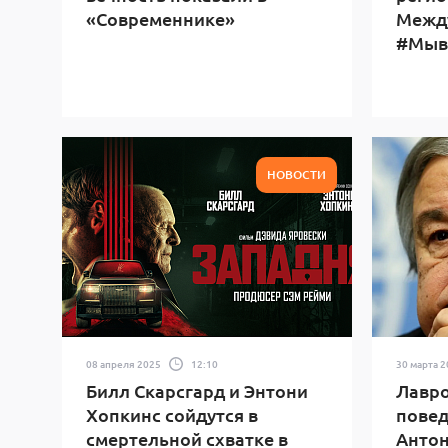
«Современнике»
Межд
#Мыв
НОВОСТИ
08 апреля 2025
12:10
30 марта 
Билл Скарсгард и Энтони
Лавро
Хопкинс сойдутся в
повед
смертельной схватке в
Антон