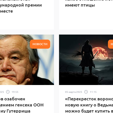
ународной премии
имеют птицы
месте
НОВОСТИ
Н
2025
19:55
05 марта 2025
11:15
в озабочен
«Перекресток вороно
ением генсека ООН
новую книгу о Ведьм
иу Гутерриша
можно будет купить 