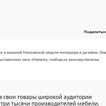
Поделитьс
ие в восьмой Московской неделе интерьера и дизайна
.
Он
выставочном зале «Манеж»
,
сообщила заммэра
Наталья
в свои товары широкой аудитории
 три тысячи производит
елей мебели
,