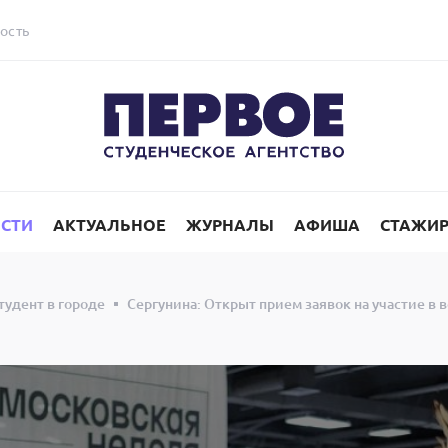
ость
СТИ
АКТУАЛЬНОЕ
ЖУРНАЛЫ
АФИША
СТАЖИ
тудент в городе
Сергунина: Открыт прием заявок на участие в