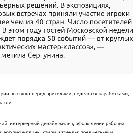
рьерных решений
.
В экспозициях
,
вых встречах приняли участие игроки
лее чем из
40
стран
.
Число посетителей
.
В этом году гостей Московской недел
 ждет порядка
50
событий — от круглых
актических мастер
-
классов»
,
—
тметила
Сергунина
.
рии выступят перед зрителями, поделятся наработками,
расли.
ний: интерьерный дизайн жилья; оформление рабочих,
; арт-дисциплины, стили и тренды; предметный и