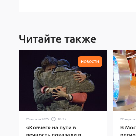
Читайте также
НОВОСТИ
25 апреля 2025
00:25
22 апреля
«Ковчег» на пути в
В Мос
вечность показали в
регио