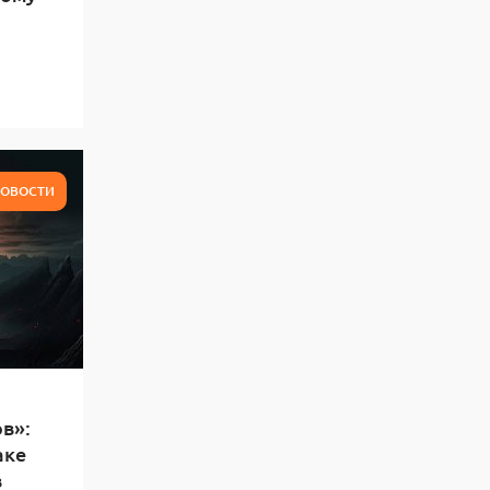
ОВОСТИ
в»:
аке
в