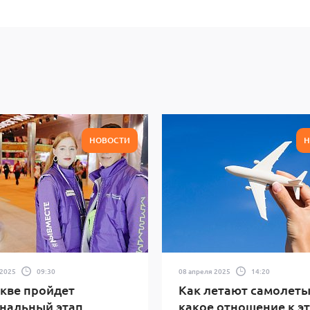
НОВОСТИ
Н
 2025
09:30
08 апреля 2025
14:20
кве пройдет
Как летают самолеты
нальный этап
какое отношение к э