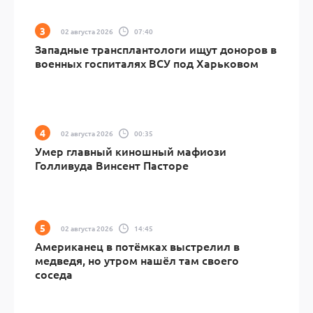
02 августа 2026
07:40
Западные трансплантологи ищут доноров в
военных госпиталях ВСУ под Харьковом
02 августа 2026
00:35
Умер главный киношный мафиози
Голливуда Винсент Пасторе
02 августа 2026
14:45
Американец в потёмках выстрелил в
медведя, но утром нашёл там своего
соседа