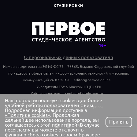
СТАЖИРОВКИ
О персональных данных пользователя
Номер свидетельства ЭЛ № ФС 77 – 76365. Выдано Федеральной службой
по надзору в сфере связи, информационных технологий и массовых
коммуникаций 26.07.2019.
editor@pervoe.online
Учредитель: ГБУ г. Москвы «ГЦПиКР»
Сайт учредителя:
centrprof.dtoiv.mos.ru
Наш портал использует cookies для более
Обращения граждан учредителю:
удобной работы пользователей с ним.
centrprof.dtoiv.mos.ru/public_reception/
Подробная информация доступна в
«Политике cookies»
. Продолжая
дальнейшее использование портала, вы
Принять
соглашаетесь с этой политикой. В случае
несогласия вы можете отключить
функцию сбора cookies в своем браузере