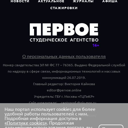
НОВОСТИ
АКТУАЛЬНОЕ
ЖУРНАЛЫ
АФИША
СТАЖИРОВКИ
О персональных данных пользователя
Номер свидетельства ЭЛ № ФС 77 – 76365. Выдано Федеральной службой
по надзору в сфере связи, информационных технологий и массовых
коммуникаций 26.07.2019.
Главный редактор: Виктория Кайнова
editor@pervoe.online
Учредитель: ГБУ г. Москвы «ГЦПиКР»
Сайт учредителя:
centrprof.dtoiv.mos.ru
Наш портал использует cookies для более
Обращения граждан учредителю:
удобной работы пользователей с ним.
centrprof.dtoiv.mos.ru/public_reception/
Подробная информация доступна в
«Политике cookies»
. Продолжая
дальнейшее использование портала, вы