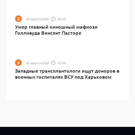
02 августа 2026
00:35
Умер главный киношный мафиози
Голливуда Винсент Пасторе
02 августа 2026
07:40
Западные трансплантологи ищут доноров в
военных госпиталях ВСУ под Харьковом