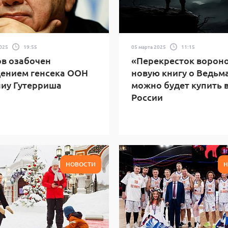
2025
19:55
05 марта 2025
11:15
в озабочен
«Перекресток вороно
ением генсека ООН
новую книгу о Ведьм
иу Гутерриша
можно будет купить 
России
НОВОСТИ
Н