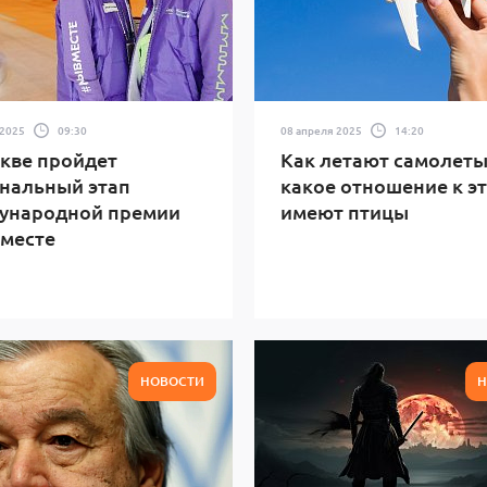
 2025
09:30
08 апреля 2025
14:20
кве пройдет
Как летают самолеты
нальный этап
какое отношение к э
ународной премии
имеют птицы
месте
НОВОСТИ
Н