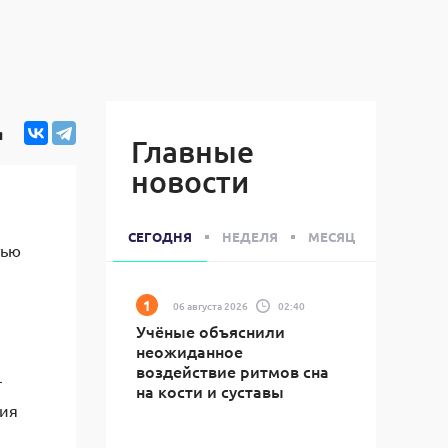
я
Главные
новости
СЕГОДНЯ
НЕДЕЛЯ
МЕСЯЦ
тью
06 августа 2026
02:40
Учёные объяснили
неожиданное
воздействие ритмов сна
—
на кости и суставы
рия