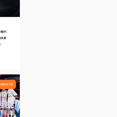
в»:
аке
в
ОВОСТИ