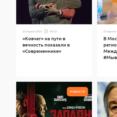
25 апреля 2025
00:25
22 апреля
«Ковчег» на пути в
В Мос
вечность показали в
регио
«Современнике»
Межд
#Мыв
НОВОСТИ