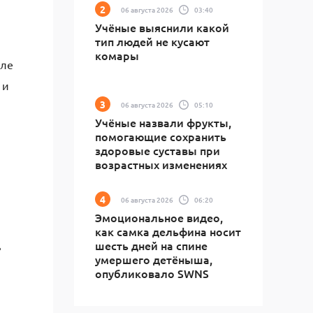
06 августа 2026
03:40
Учёные выяснили какой
тип людей не кусают
комары
сле
 и
06 августа 2026
05:10
Учёные назвали фрукты,
помогающие сохранить
здоровые суставы при
возрастных изменениях
06 августа 2026
06:20
Эмоциональное видео,
как самка дельфина носит
шесть дней на спине
ь
умершего детёныша,
опубликовало SWNS