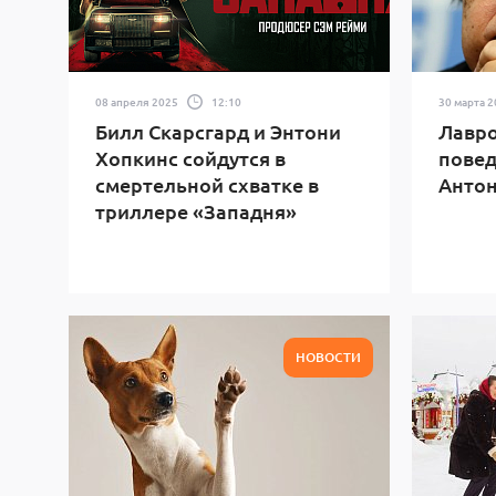
08 апреля 2025
12:10
30 марта 
Билл Скарсгард и Энтони
Лавро
Хопкинс сойдутся в
повед
смертельной схватке в
Антон
триллере «Западня»
НОВОСТИ