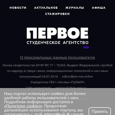
НОВОСТИ
АКТУАЛЬНОЕ
ЖУРНАЛЫ
АФИША
СТАЖИРОВКИ
О персональных данных пользователя
Номер свидетельства ЭЛ № ФС 77 – 76365. Выдано Федеральной службой
по надзору в сфере связи, информационных технологий и массовых
коммуникаций 26.07.2019.
editor@pervoe.online
Учредитель: ГБУ г. Москвы «ГЦПиКР»
Сайт учредителя:
centrprof.dtoiv.mos.ru
Наш портал использует cookies для более
Обращения граждан учредителю:
удобной работы пользователей с ним.
centrprof.dtoiv.mos.ru/public_reception/
Подробная информация доступна в
«Политике cookies»
. Продолжая
дальнейшее использование портала, вы
Принять
соглашаетесь с этой политикой. В случае