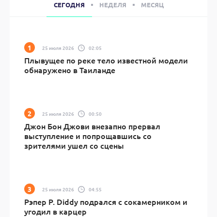
СЕГОДНЯ
НЕДЕЛЯ
МЕСЯЦ
25 июля 2026
02:05
Плывущее по реке тело известной модели
обнаружено в Таиланде
25 июля 2026
00:50
Джон Бон Джови внезапно прервал
выступление и попрощавшись со
зрителями ушел со сцены
25 июля 2026
04:55
Рэпер P. Diddy подрался с сокамерником и
угодил в карцер