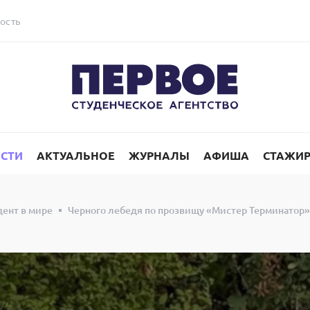
ость
СТИ
АКТУАЛЬНОЕ
ЖУРНАЛЫ
АФИША
СТАЖИ
дент в мире
Черного лебедя по прозвищу «Мистер Терминатор»