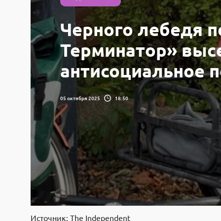
Черного лебедя 
Терминатор» высе
антисоциальное 
05 октября 2025
18:50
Источник: The Independent