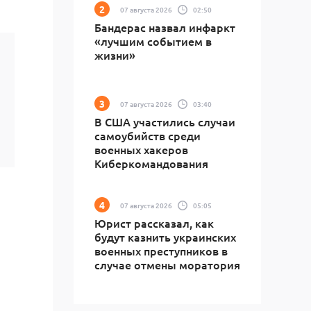
07 августа 2026
02:50
Бандерас назвал инфаркт
«лучшим событием в
жизни»
07 августа 2026
03:40
В США участились случаи
самоубийств среди
военных хакеров
Киберкомандования
07 августа 2026
05:05
Юрист рассказал, как
будут казнить украинских
военных преступников в
случае отмены моратория