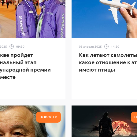
 2025
09:30
08 апреля 2025
14:20
кве пройдет
Как летают самолеты
нальный этап
какое отношение к э
ународной премии
имеют птицы
месте
НОВОСТИ
Н