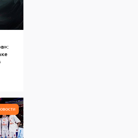
в»:
аке
в
ОВОСТИ