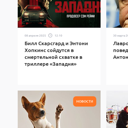
08 апреля 2025
12:10
30 марта 
Билл Скарсгард и Энтони
Лавро
Хопкинс сойдутся в
повед
смертельной схватке в
Антон
триллере «Западня»
НОВОСТИ