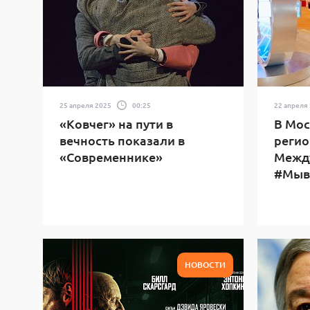
25 апреля 2025
00:25
22 апреля
«Ковчег» на пути в
В Мос
вечность показали в
регио
«Современнике»
Межд
#Мыв
НОВОСТИ