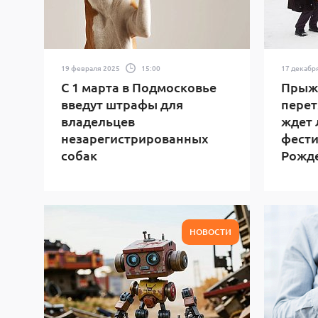
19 февраля 2025
15:00
17 декабр
С 1 марта в Подмосковье
Прыжк
введут штрафы для
перет
владельцев
ждет 
незарегистрированных
фести
собак
Рожд
НОВОСТИ