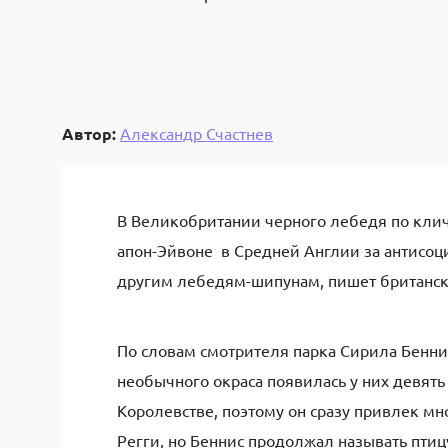
Автор:
Александр Счастнев
В Великобритании черного лебедя по клич
апон-Эйвоне в Средней Англии за антисоц
другим лебедям-шипунам, пишет британск
По словам смотрителя парка Сирила Бенни
необычного окраса появилась у них девят
Королевстве, поэтому он сразу привлек м
Регги, но Беннис продолжал называть пти