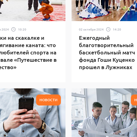
я 2024
10:20
02 октября 2024
14:20
и на скакалке и
Ежегодный
ягивание каната: что
благотворительный
любителей спорта на
баскетбольный матч
вале «Путешествие в
фонда Гоши Куценко
ество»
прошел в Лужниках
НОВОСТИ
Н