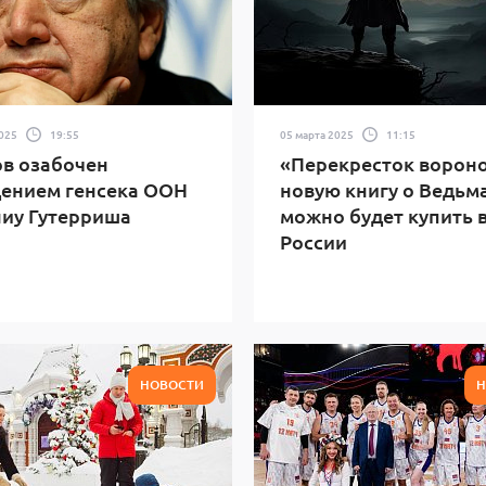
2025
19:55
05 марта 2025
11:15
в озабочен
«Перекресток вороно
ением генсека ООН
новую книгу о Ведьм
иу Гутерриша
можно будет купить 
России
НОВОСТИ
Н