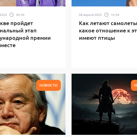
 2025
09:30
08 апреля 2025
14:20
кве пройдет
Как летают самолеты
нальный этап
какое отношение к э
ународной премии
имеют птицы
месте
НОВОСТИ
Н