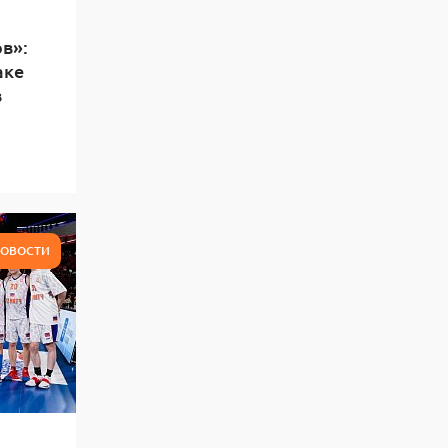
в»:
аке
в
ОВОСТИ