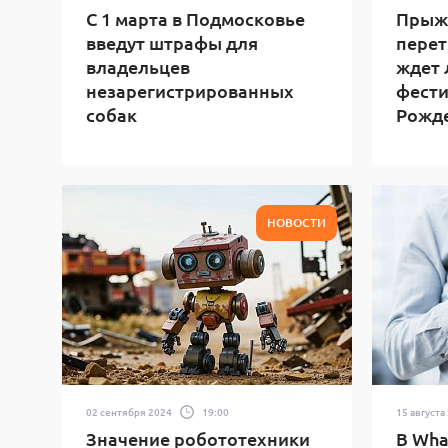
С 1 марта в Подмосковье
Прыжк
введут штрафы для
перет
владельцев
ждет 
незарегистрированных
фести
собак
Рожд
НОВОСТИ
02 сентября 2024
19:00
15 августа
Значение робототехники
В Wha