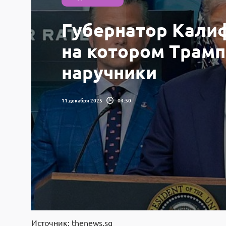
Губернатор Кали
на котором Трамп
наручники
11 декабря 2025
04:50
Источник: thenews.sg