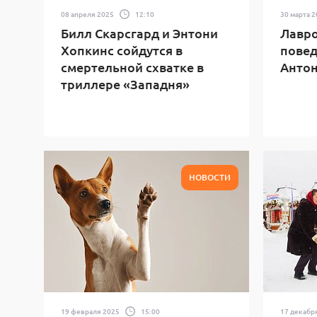
08 апреля 2025
12:10
30 марта 
Билл Скарсгард и Энтони
Лавро
Хопкинс сойдутся в
повед
смертельной схватке в
Антон
триллере «Западня»
НОВОСТИ
19 февраля 2025
15:00
17 декабр