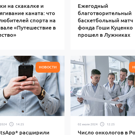
и на скакалке и
Ежегодный
ягивание каната: что
благотворительный
любителей спорта на
баскетбольный матч
вале «Путешествие в
фонда Гоши Куценко
ество»
прошел в Лужниках
НОВОСТИ
Н
 2024
14:25
02 июля 2024
12:25
tsApp* расширили
Число онкологов в Р