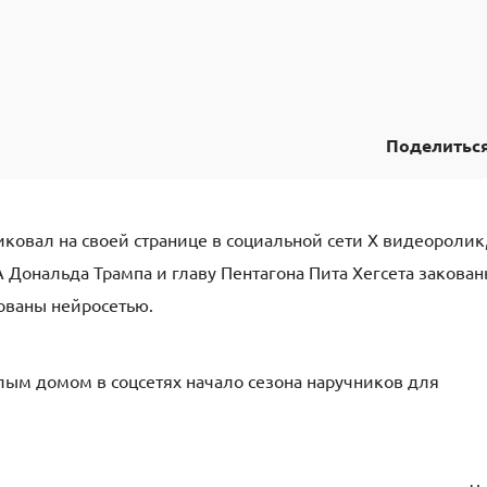
Поделитьс
овал на своей странице в социальной сети X видеоролик,
Дональда Трампа и главу Пентагона Пита Хегсета закова
рованы нейросетью.
лым домом в соцсетях начало сезона наручников для