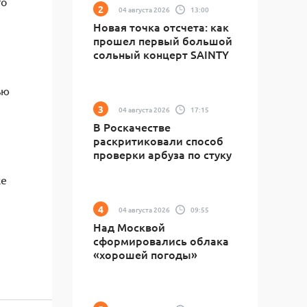
то
04 августа 2026
13:00
Новая точка отсчета: как
прошел первый большой
сольный концерт SAINTY
ью
04 августа 2026
17:15
В Роскачестве
раскритиковали способ
проверки арбуза по стуку
же
04 августа 2026
09:55
Над Москвой
сформировались облака
«хорошей погоды»