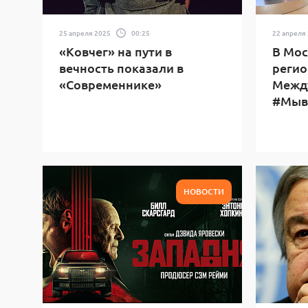
25 апреля 2025
00:25
22 апреля
«Ковчег» на пути в
В Мос
вечность показали в
регио
«Современнике»
Межд
#Мыв
НОВОСТИ