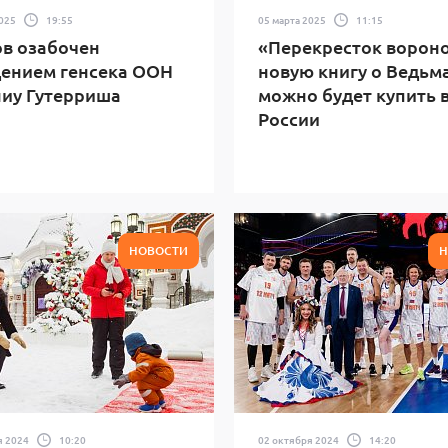
2025
19:55
05 марта 2025
11:15
в озабочен
«Перекресток вороно
ением генсека ООН
новую книгу о Ведьм
иу Гутерриша
можно будет купить 
России
НОВОСТИ
Н
я 2024
10:20
02 октября 2024
14:20