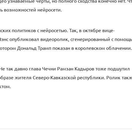
о узнаваемые черты, но полного сходства конечно нет. Ч
ть возможностей нейросети.
ских политиков с нейросетью. Так, в октябре вице-
Вэнс опубликовал видеоролик, сгенерированный с помощ
 котором Дональд Трамп показан в королевском облачении.
 Не так давно глава Чечни Рамзан Кадыров тоже подшутил
образе жителя Северо-Кавказской республики. Ролик так
ктом.