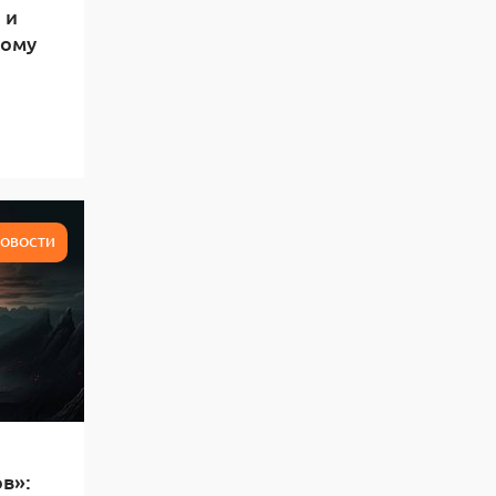
 и
тому
ОВОСТИ
в»: