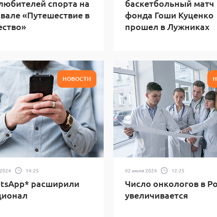
любителей спорта на
баскетбольный матч
вале «Путешествие в
фонда Гоши Куценко
ество»
прошел в Лужниках
НОВОСТИ
Н
 2024
14:25
02 июля 2024
12:25
tsApp* расширили
Число онкологов в Р
ционал
увеличивается