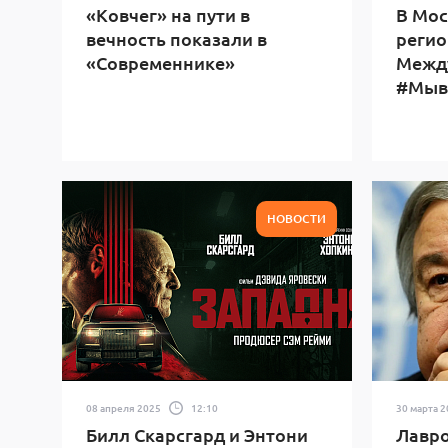
«Ковчег» на пути в
В Мос
вечность показали в
регио
«Современнике»
Межд
#Мыв
НОВОСТИ
08 апреля 2025
12:10
30 марта 
Билл Скарсгард и Энтони
Лавро