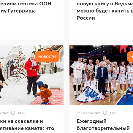
ением генсека ООН
новую книгу о Ведьм
иу Гутерриша
можно будет купить 
России
НОВОСТИ
Н
я 2024
10:20
02 октября 2024
14:20
и на скакалке и
Ежегодный
ягивание каната: что
благотворительный