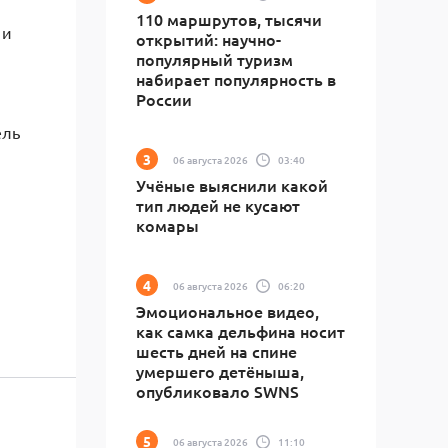
110 маршрутов, тысячи
 и
открытий: научно-
популярный туризм
набирает популярность в
России
ель
06 августа 2026
03:40
Учёные выяснили какой
тип людей не кусают
комары
06 августа 2026
06:20
Эмоциональное видео,
как самка дельфина носит
шесть дней на спине
умершего детёныша,
опубликовало SWNS
06 августа 2026
11:10