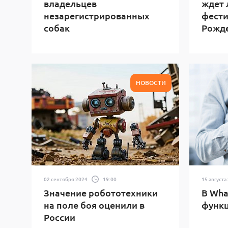
владельцев
ждет 
незарегистрированных
фести
собак
Рожд
НОВОСТИ
02 сентября 2024
19:00
15 августа
Значение робототехники
В Wha
на поле боя оценили в
функ
России