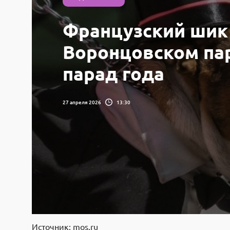
Французский шик 
Воронцовском па
парад года
27 апреля 2026
13:30
Источник: mos.ru