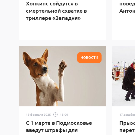
Хопкинс сойдутся в
повед
смертельной схватке в
Антон
триллере «Западня»
НОВОСТИ
19 февраля 2025
15:00
17 декабр
С 1 марта в Подмосковье
Прыжк
введут штрафы для
перет