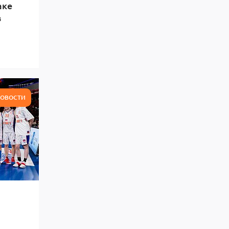
аке
в
ОВОСТИ