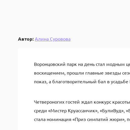
Автор:
Алина Суровова
Воронцовский парк на день стал модным ц
восхищением, прошли главные звезды сезо
показ, а благотворительный бал в усадьбе
Четвероногих гостей ждал конкурс красо
среди «Мистер Круассанчик», «БулиВуд», «
стала номинация «Приз симпатий жюри», п