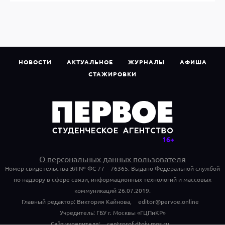
НОВОСТИ
АКТУАЛЬНОЕ
ЖУРНАЛЫ
АФИША
СТАЖИРОВКИ
О персональных данных пользователя
Номер свидетельства ЭЛ № ФС 77 – 76365. Выдано Федеральной службой
по надзору в сфере связи, информационных технологий и массовых
коммуникаций 26.07.2019.
Главный редактор: Виктория Кайнова,
editor@pervoe.online
Учредитель: ГБУ г. Москвы «ГЦПиКР»
Сайт учредителя:
centrprof.dtoiv.mos.ru