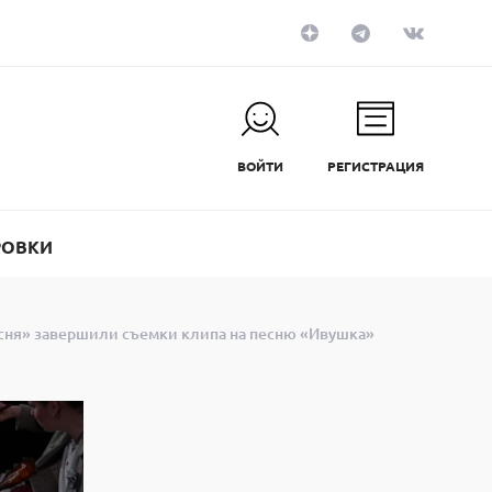
ВОЙТИ
РЕГИСТРАЦИЯ
РОВКИ
есня» завершили съемки клипа на песню «Ивушка»