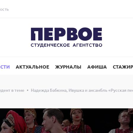
ость
СТИ
АКТУАЛЬНОЕ
ЖУРНАЛЫ
АФИША
СТАЖИ
удент в теме
Надежда Бабкина, Ивушка и ансамбль «Русская п