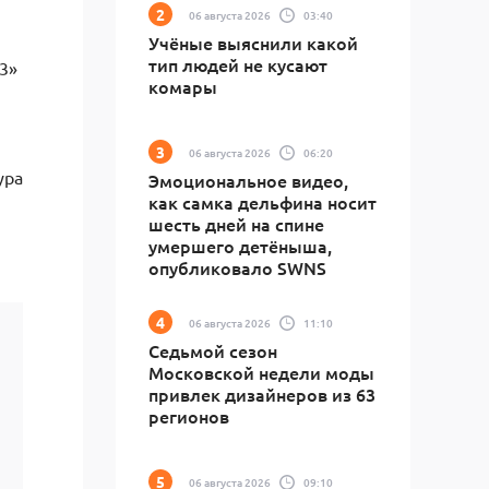
06 августа 2026
03:40
Учёные выяснили какой
тип людей не кусают
3»
комары
06 августа 2026
06:20
ура
Эмоциональное видео,
как самка дельфина носит
шесть дней на спине
умершего детёныша,
опубликовало SWNS
06 августа 2026
11:10
Седьмой сезон
Московской недели моды
привлек дизайнеров из 63
регионов
06 августа 2026
09:10