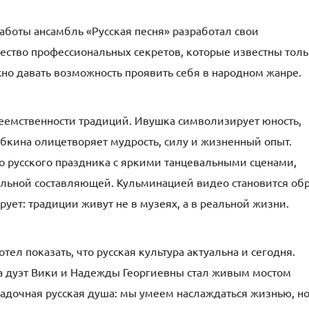
работы ансамбль «Русская песня» разработал свои
ество профессиональных секретов, которые известны тол
но давать возможность проявить себя в народном жанре.
реемственности традиций. Ивушка символизирует юность,
абкина олицетворяет мудрость, силу и жизненный опыт.
о русского праздника с яркими танцевальными сценами,
ьной составляющей. Кульминацией видео становится об
ует: традиции живут не в музеях, а в реальной жизни.
тел показать, что русская культура актуальна и сегодня.
а дуэт Вики и Надежды Георгиевны стал живым мостом
адочная русская душа: мы умеем наслаждаться жизнью, но