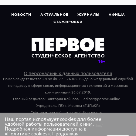
НОВОСТИ
АКТУАЛЬНОЕ
ЖУРНАЛЫ
АФИША
СТАЖИРОВКИ
О персональных данных пользователя
Номер свидетельства ЭЛ № ФС 77 – 76365. Выдано Федеральной службой
по надзору в сфере связи, информационных технологий и массовых
коммуникаций 26.07.2019.
Главный редактор: Виктория Кайнова,
editor@pervoe.online
Учредитель: ГБУ г. Москвы «ГЦПиКР»
Сайт учредителя:
centrprof.dtoiv.mos.ru
Наш портал использует cookies для более
Обращения граждан учредителю:
удобной работы пользователей с ним.
centrprof.dtoiv.mos.ru/public_reception/
Подробная информация доступна в
«Политике cookies»
. Продолжая