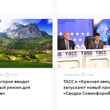
026
14:50
29 июля 2026
12:05
гория вводит
ТАСС и «Красная звез
ый режим для
запускают новый про
ян
«Сводки Совинформ