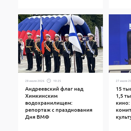
28 июля 2026
10:25
27 июля 2
Андреевский флаг над
15 ты
Химкинским
1,5 т
водохранилищем:
кино:
репортаж с празднования
комит
Дня ВМФ
культ