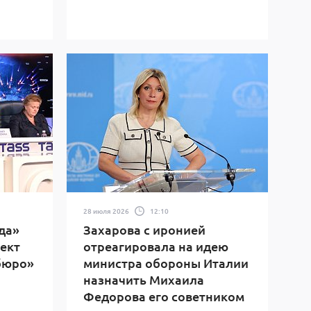
28 июля 2026
12:10
да»
Захарова с иронией
ект
отреагировала на идею
бюро»
министра обороны Италии
назначить Михаила
Федорова его советником