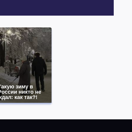
Такую зиму в
России никто не
ждал: как так?!