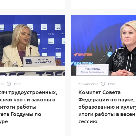
026
11:35
27 июля 2026
11:20
сяч трудоустроенных,
Комитет Совета
ысячи квот и законы о
Федерации по науке,
 итоги работы
образованию и культ
ета Госдумы по
итоги работы в весе
уре
сессию