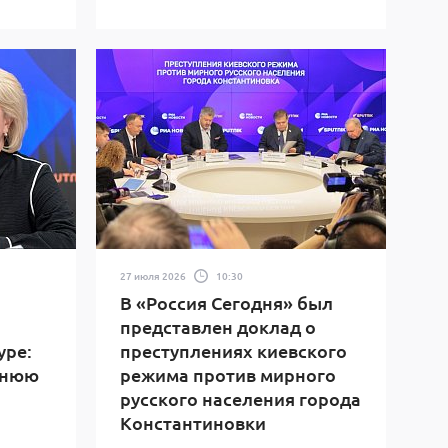
27 июля 2026
10:30
В «Россия Сегодня» был
представлен доклад о
уре:
преступлениях киевского
ннюю
режима против мирного
русского населения города
Константиновки