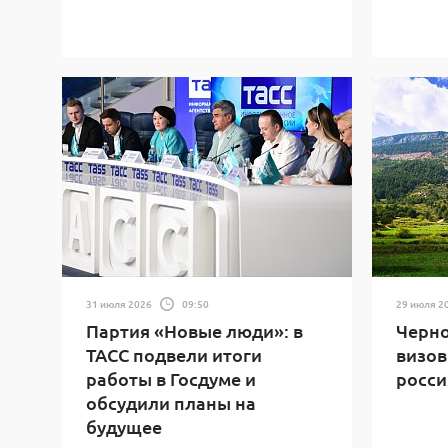
31 июля 2026
09:50
29 июля 2
Партия «Новые люди»: в
Черно
ТАСС подвели итоги
визов
работы в Госдуме и
росси
обсудили планы на
будущее