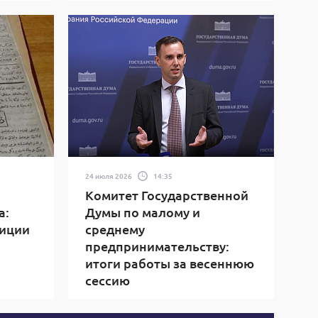
24 июля 2026
14:35
Комитет Государственной
а:
Думы по малому и
диции
среднему
предпринимательству:
итоги работы за весеннюю
сессию