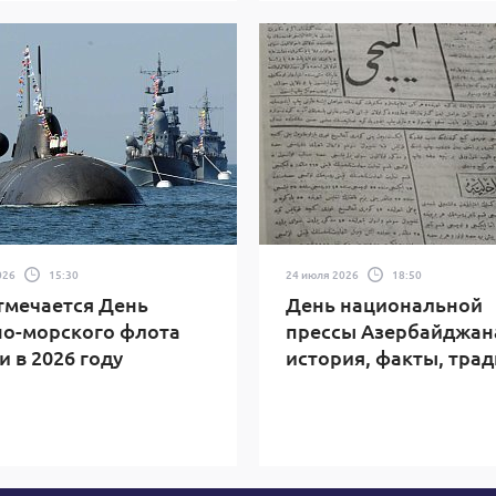
026
15:30
24 июля 2026
18:50
тмечается День
День национальной
о-морского флота
прессы Азербайджан
и в 2026 году
история, факты, тра