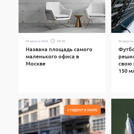
06 августа 2026
09:40
06 августа
Названа площадь самого
Футб
маленького офиса в
решил
Москве
свою 
150 м
СТУДЕНТ В МИРЕ