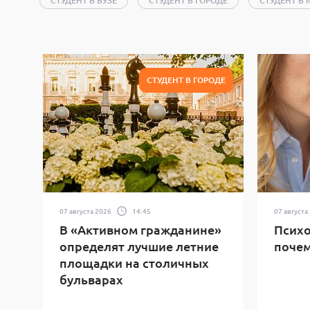
СТУДЕНТ В ВУЗЕ
СТУДЕНТ В ГОРОДЕ
СТУДЕНТ В 
СТУДЕНТ В ГОРОДЕ
07 августа 2026
14:45
07 августа
В «Активном гражданине»
Психо
определят лучшие летние
почем
площадки на столичных
бульварах