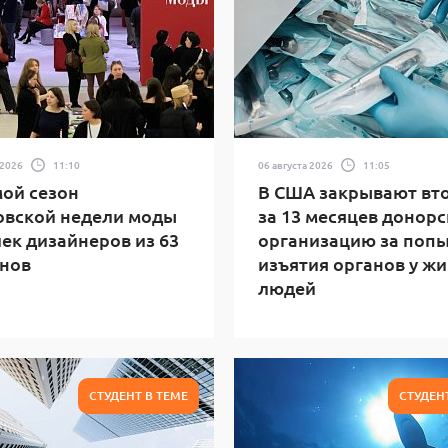
 2026
11:10
06 августа 2026
11:05
ой сезон
В США закрывают вт
овской недели моды
за 13 месяцев донор
ек дизайнеров из 63
организацию за поп
нов
изъятия органов у ж
людей
СТУДЕНТ В ТЕМЕ
СТУДЕН