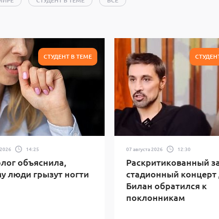
МИРЕ
СТУДЕНТ В ТЕМЕ
ВСЕ
СТУДЕНТ В ТЕМЕ
СТУДЕН
 2026
14:25
07 августа 2026
12:30
лог объяснила,
Раскритикованный за
у люди грызут ногти
стадионный концерт
Билан обратился к
поклонникам