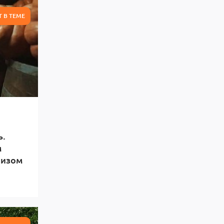
Т В ТЕМЕ
ь.
м
лизом