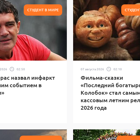
СТУДЕНТ В МИРЕ
СТУДЕН
 2026
02:50
07 августа 2026
02:10
рас назвал инфаркт
Фильма-сказки
им событием в
«Последний богатыр
и»
Колобок» стал самы
кассовым летним ре
2026 года