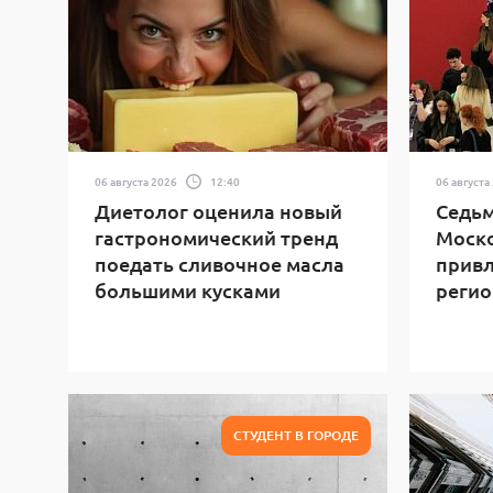
06 августа 2026
12:40
06 августа
Диетолог оценила новый
Седьм
гастрономический тренд
Моск
поедать сливочное масла
привл
большими кусками
регио
СТУДЕНТ В ГОРОДЕ