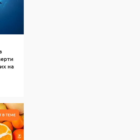
в
мерти
их на
Т В ТЕМЕ