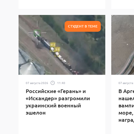
СТУДЕНТ В ТЕМЕ
07 августа 2026
11:40
07 августа
Российские «Герань» и
В Арг
«Искандер» разгромили
нашел
украинский военный
вампи
эшелон
море,
награ