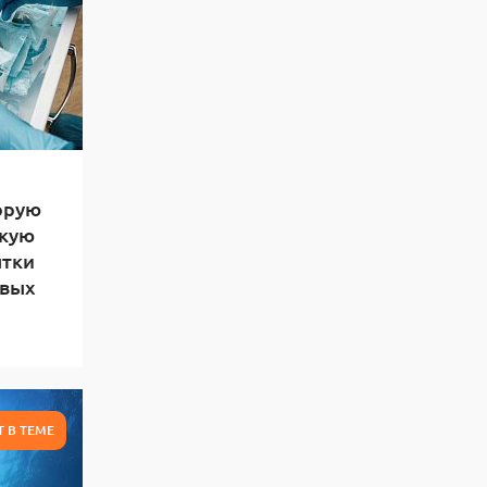
орую
скую
ытки
ивых
Т В ТЕМЕ