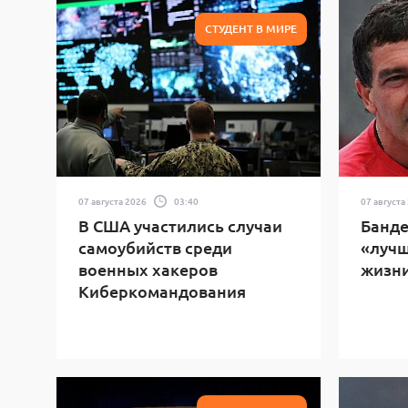
СТУДЕНТ В МИРЕ
07 августа 2026
03:40
07 августа
В США участились случаи
Банде
самоубийств среди
«лучш
военных хакеров
жизн
Киберкомандования