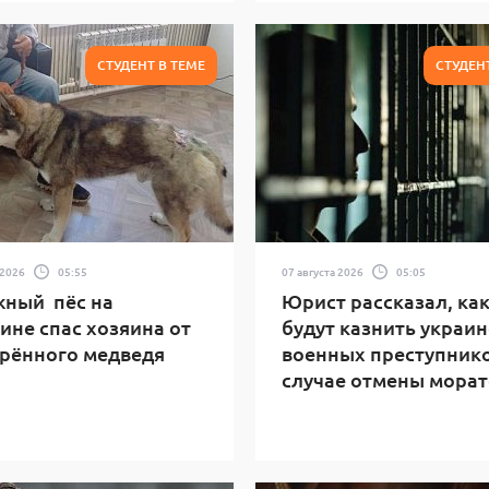
СТУДЕНТ В ТЕМЕ
СТУДЕН
 2026
05:55
07 августа 2026
05:05
ный пёс на
Юрист рассказал, ка
ине спас хозяина от
будут казнить украи
рённого медведя
военных преступнико
случае отмены мора