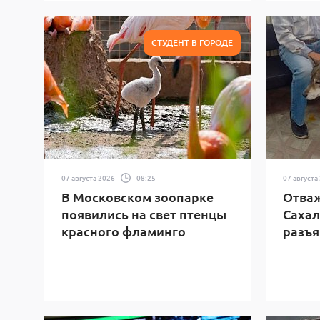
СТУДЕНТ В ГОРОДЕ
07 августа 2026
08:25
07 августа
В Московском зоопарке
Отваж
появились на свет птенцы
Сахал
красного фламинго
разъя