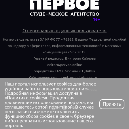
О персональных данных пользователя
Номер свидетельства ЭЛ № ФС 77 – 76365. Выдано Федеральной службой
по надзору в сфере связи, информационных технологий и массовых
коммуникаций 26.07.2019.
Главный редактор: Виктория Кайнова
editor@pervoe.online
Учредитель: ГБУ г. Москвы «ГЦПиКР»
Сайт учредителя:
centrprof.dtoiv.mos.ru
Наш портал использует cookies для более
Обращения граждан учредителю:
удобной работы пользователей с ним.
centrprof.dtoiv.mos.ru/public_reception/
Подробная информация доступна в
«Политике cookies»
. Продолжая
дальнейшее использование портала, вы
Принять
соглашаетесь с этой политикой. В случае
несогласия вы можете отключить
функцию сбора cookies в своем браузере
либо прекратить использование нашего
портала.