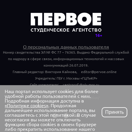
О персональных данных пользователя
Номер свидетельства ЭЛ № ФС 77 – 76365. Выдано Федеральной службой
по надзору в сфере связи, информационных технологий и массовых
коммуникаций 26.07.2019.
Главный редактор: Виктория Кайнова,
editor@pervoe.online
Учредитель: ГБУ г. Москвы «ГЦПиКР»
Сайт учредителя:
centrprof.dtoiv.mos.ru
Наш портал использует cookies для более
Обращения граждан учредителю:
удобной работы пользователей с ним.
centrprof.dtoiv.mos.ru/public_reception/
Подробная информация доступна в
«Политике cookies»
. Продолжая
дальнейшее использование портала, вы
Принять
соглашаетесь с этой политикой. В случае
несогласия вы можете отключить
функцию сбора cookies в своем браузере
либо прекратить использование нашего