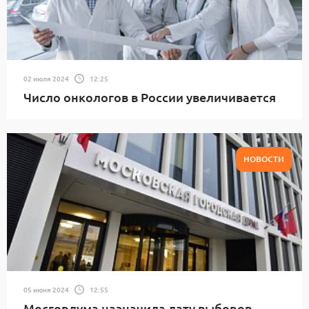
02 июля 2024
12:25
Число онкологов в России увеличивается
НОВОСТИ
05 июня 2024
12:55
Мосгордума назначила дату выборов